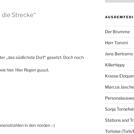
 die Strecke“
AUSDEMFEDI
Der Brumme
Herr Tommi
Jens Bertrams
er „das südlichste Dorf“ gesetzt. Doch noch
Killerhippy
wie hier. Hier Regen guuut.
Krasse Eloque
Marcus Jasch
Personalausw
Sonja Tornefel
Stations and Tr
nnenstrahlen in den norden :-)
Tortoise (Torb/