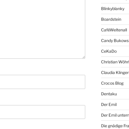
Blinkyblanky
Boardstein
CaféWeltenall
Candy Bukows
CeKaDo
Christian Wöhr
Claudia Klinger
Crocos Blog
Dentaku
Der Emil
Der Emil unte
Die gnädige Fr