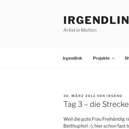
Zum
Inhalt
IRGENDLI
springen
Artist in Motion
Irgendlink
Projekte
S
VERÖFFENTLICHT
30. MÄRZ 2012
VON
IRGEND
AM
Tag 3 – die Strecke
Weil die gute Frau Freihändig 
Betthupferl :-), hier schon fast