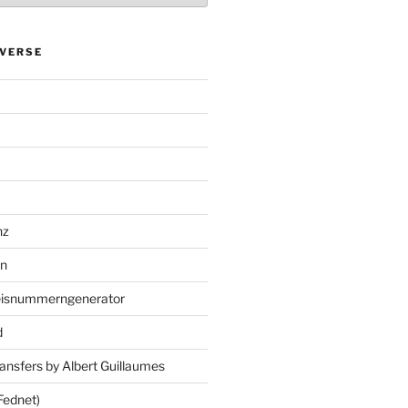
VERSE
nz
en
eisnummerngenerator
d
ansfers by Albert Guillaumes
Fednet)