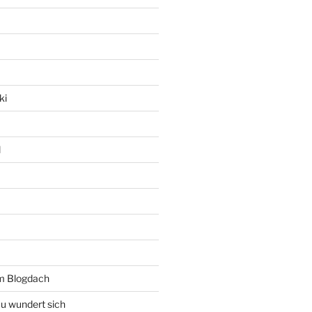
ki
l
rm Blogdach
au wundert sich