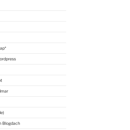
oap*
ordpress
t
lmar
le)
m Blogdach