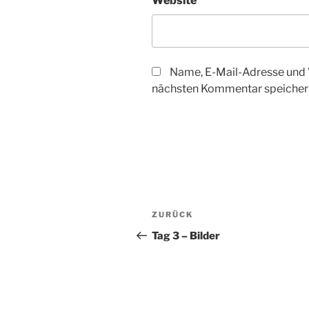
Website
Name, E-Mail-Adresse und 
nächsten Kommentar speicher
Beitragsnavigation
Vorheriger
ZURÜCK
Beitrag
Tag 3 – Bilder