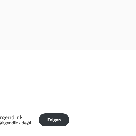
Irgendlink
Folgen
@irgendlink.de@irgendlink.de