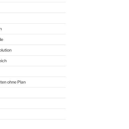
n
de
lution
eich
sten ohne Plan