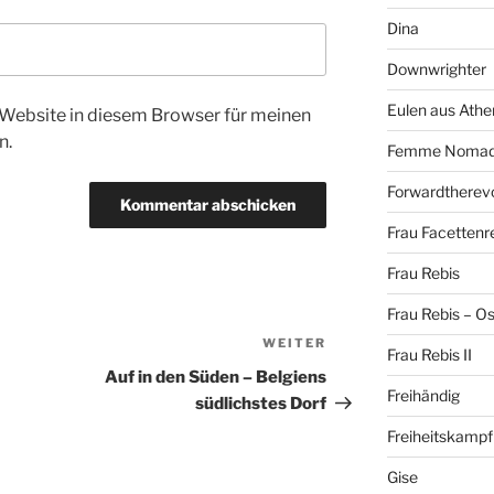
Dina
Downwrighter
Eulen aus Athe
Website in diesem Browser für meinen
n.
Femme Noma
Forwardtherevo
Frau Facettenr
Frau Rebis
Frau Rebis – O
WEITER
Nächster
Frau Rebis II
Beitrag
Auf in den Süden – Belgiens
Freihändig
südlichstes Dorf
Freiheitskampf
Gise