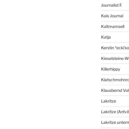
Journalist F.
Kais Journal
Kaltmamsell
Katja
Kerstin *ecki's
Kieselsteine-W
Killerhippy
Klatschmohnro
Klausbernd Vol
Lakritze
Lakritze (Antvil
Lakritze unter