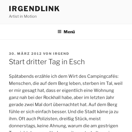
Zum
IRGENDLINK
Inhalt
Artist in Motion
springen
Menü
VERÖFFENTLICHT
30. MÄRZ 2012
VON
IRGEND
AM
Start dritter Tag in Esch
Spätabends erzähle ich dem Wirt des Campingcafés:
Menschen, die auf dem Berg leben, sterben im Tal, weil
er mir gesagt hat, dass er eigentlich eine Wohnung
ganz nah bei der Rockhall habe, aber im letzten Jahr
gerade zwei Mal dort übernachtet hat. Auf dem Berg
fühle er sich einfach besser. Und die Stadt käme ja zu
ihm. Oft auch Polizisten, dreißig Stück, meist
donnerstags, keine Ahnung, warum die am gestrigen