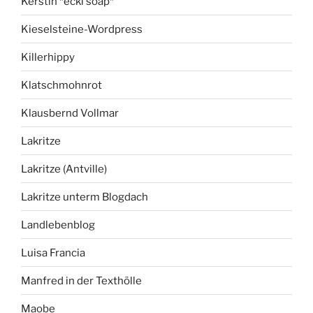
Kerstin *ecki'soap*
Kieselsteine-Wordpress
Killerhippy
Klatschmohnrot
Klausbernd Vollmar
Lakritze
Lakritze (Antville)
Lakritze unterm Blogdach
Landlebenblog
Luisa Francia
Manfred in der Texthölle
Maobe