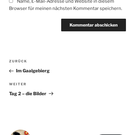
Name, E-Mail-Adresse und Website in diesem
Browser für meinen nächsten Kommentar speichern.
Beitragsnavigation
Vorheriger
ZURÜCK
Beitrag
Im Gaalgebierg
Nächster
WEITER
Beitrag
Tag 2 – die Bilder