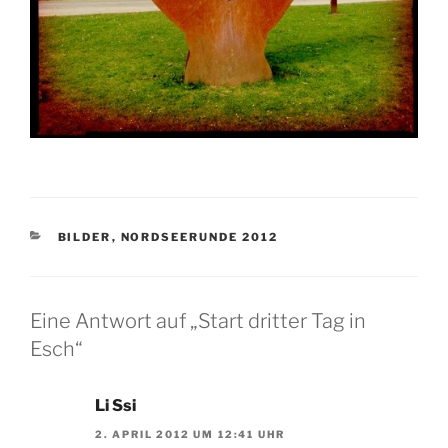
KATEGORIEN
BILDER
,
NORDSEERUNDE 2012
Eine Antwort auf „Start dritter Tag in
Esch“
Li Ssi
2. APRIL 2012 UM 12:41 UHR