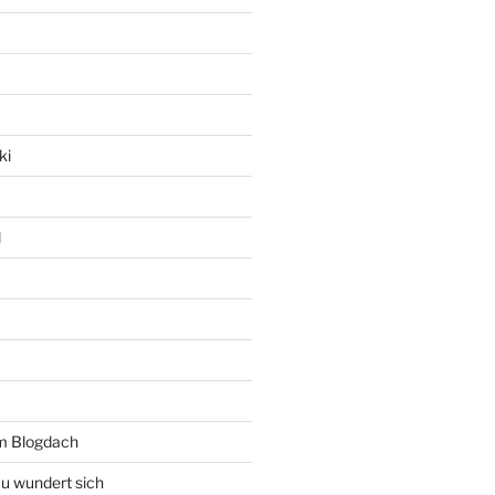
ki
l
rm Blogdach
au wundert sich