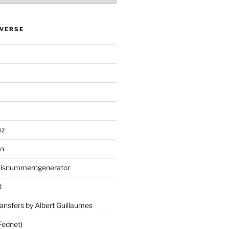
VERSE
nz
en
eisnummerngenerator
d
ansfers by Albert Guillaumes
Fednet)