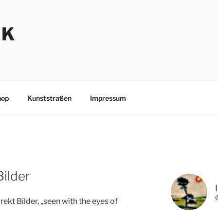
NK
hop
Kunststraßen
Impressum
Bilder
kt Bilder, „seen with the eyes of