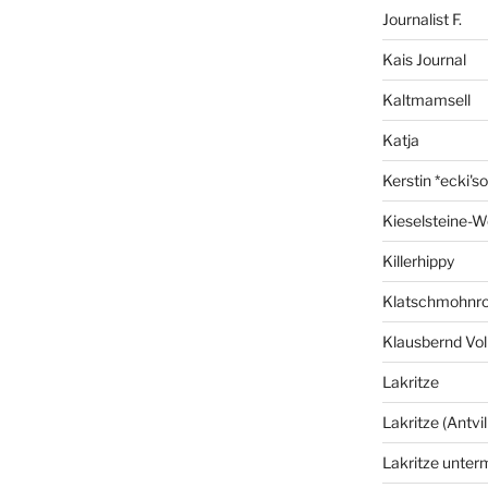
Journalist F.
Kais Journal
Kaltmamsell
Katja
Kerstin *ecki's
Kieselsteine-W
Killerhippy
Klatschmohnro
Klausbernd Vol
Lakritze
Lakritze (Antvil
Lakritze unter