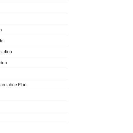
n
de
lution
eich
sten ohne Plan