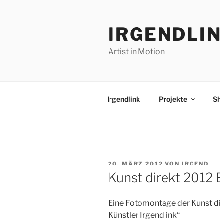
Zum
Inhalt
IRGENDLI
springen
Artist in Motion
Irgendlink
Projekte
S
VERÖFFENTLICHT
20. MÄRZ 2012
VON
IRGEND
AM
Kunst direkt 2012 
Eine Fotomontage der Kunst dire
Künstler Irgendlink“