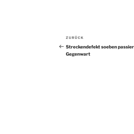
Beitragsnavigation
Vorheriger
ZURÜCK
Beitrag
Streckendefekt soeben passier
Gegenwart