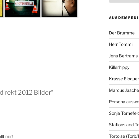
AUSDEMFEDI
Der Brumme
Herr Tommi
Jens Bertrams
Killerhippy
Krasse Eloque
Marcus Jasch
direkt 2012 Bilder“
Personalausw
Sonja Tornefel
Stations and Tr
Tortoise (Torb/
lt mir!