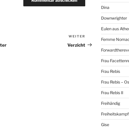
Dina
Downwrighter
Eulen aus Athe
WEITER
Nächster
Femme Noma
Beitrag
ter
Verzicht
Forwardtherevo
Frau Facettenr
Frau Rebis
Frau Rebis – O
Frau Rebis II
Freihändig
Freiheitskampf
Gise