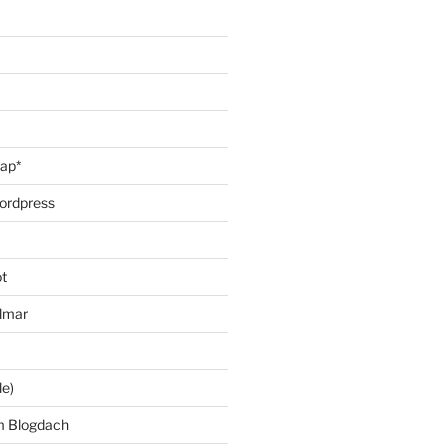
oap*
ordpress
t
lmar
le)
m Blogdach