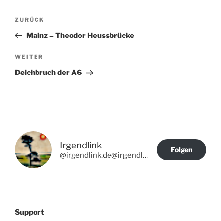
Beitragsnavigation
Vorheriger
ZURÜCK
Beitrag
Mainz – Theodor Heussbrücke
Nächster
WEITER
Beitrag
Deichbruch der A6
Irgendlink
Folgen
@irgendlink.de@irgendlink.de
Support