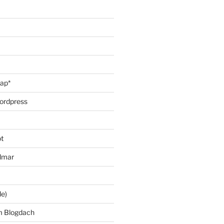
oap*
ordpress
t
lmar
le)
m Blogdach