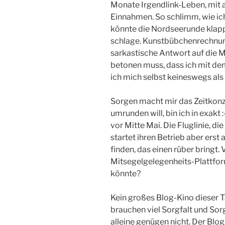
Monate Irgendlink-Leben, mit 
Einnahmen. So schlimm, wie ich 
könnte die Nordseerunde klapp
schlage. Kunstbübchenrechnung 
sarkastische Antwort auf die
betonen muss, dass ich mit dem
ich mich selbst keineswegs al
Sorgen macht mir das Zeitkonz
umrunden will, bin ich in exakt 
vor Mitte Mai. Die Fluglinie, d
startet ihren Betrieb aber erst 
finden, das einen rüber bringt. V
Mitsegelgelegenheits-Plattfor
könnte?
Kein großes Blog-Kino dieser T
brauchen viel Sorgfalt und Sorg
alleine genügen nicht. Der Bl