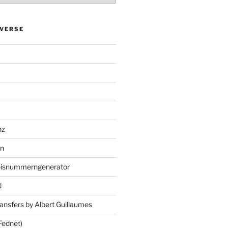
VERSE
nz
en
eisnummerngenerator
d
ansfers by Albert Guillaumes
Fednet)