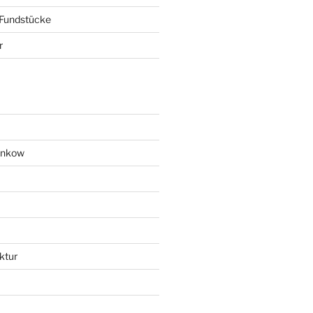
 Fundstücke
r
ankow
ktur