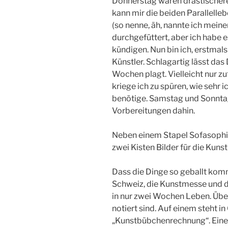
Donnerstag waren drastischere 
kann mir die beiden Parallelleb
(so nenne, äh, nannte ich mein
durchgefüttert, aber ich habe e
kündigen. Nun bin ich, erstmals 
Künstler. Schlagartig lässt da
Wochen plagt. Vielleicht nur z
kriege ich zu spüren, wie sehr ic
benötige. Samstag und Sonnta
Vorbereitungen dahin.
Neben einem Stapel Sofasophi
zwei Kisten Bilder für die Kuns
Dass die Dinge so geballt ko
Schweiz, die Kunstmesse und d
in nur zwei Wochen Leben. Über
notiert sind. Auf einem steht 
„Kunstbübchenrechnung“. Eine 