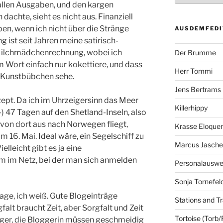
allen Ausgaben, und den kargen
dachte, sieht es nicht aus. Finanziell
en, wenn ich nicht über die Stränge
AUSDEMFEDI
ist seit Jahren meine satirisch-
 Milchmädchenrechnung, wobei ich
Der Brumme
 Wort einfach nur kokettiere, und dass
Herr Tommi
s Kunstbübchen sehe.
Jens Bertrams
ept. Da ich im Uhrzeigersinn das Meer
Killerhippy
:-) 47 Tagen auf den Shetland-Inseln, also
ie von dort aus nach Norwegen fliegt,
Krasse Eloque
am 16. Mai. Ideal wäre, ein Segelschiff zu
Marcus Jasch
ielleicht gibt es ja eine
m im Netz, bei der man sich anmelden
Personalausw
Sonja Tornefel
age, ich weiß. Gute Blogeinträge
Stations and Tr
falt braucht Zeit, aber Sorgfalt und Zeit
Tortoise (Torb/
ogger, die Bloggerin müssen geschmeidig