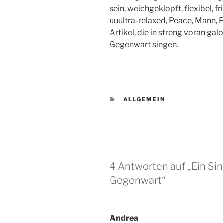
sein, weichgeklopft, flexibel, f
uuultra-relaxed, Peace, Mann, 
Artikel, die in streng voran ga
Gegenwart singen.
KATEGORIEN
ALLGEMEIN
4 Antworten auf „Ein Si
Gegenwart“
Andrea