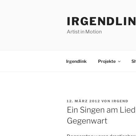
Zum
Inhalt
IRGENDLI
springen
Artist in Motion
Irgendlink
Projekte
S
VERÖFFENTLICHT
12. MÄRZ 2012
VON
IRGEND
AM
Ein Singen am Lied
Gegenwart