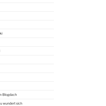
ki
l
rm Blogdach
au wundert sich