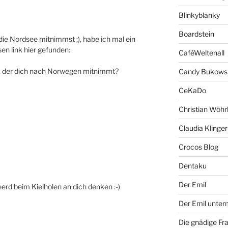
Blinkyblanky
Boardstein
die Nordsee mitnimmst ;), habe ich mal ein
en link hier gefunden:
CaféWeltenall
en, der dich nach Norwegen mitnimmt?
Candy Bukows
CeKaDo
Christian Wöhr
Claudia Klinger
Crocos Blog
Dentaku
Der Emil
erd beim Kielholen an dich denken :-)
Der Emil unte
Die gnädige Fr