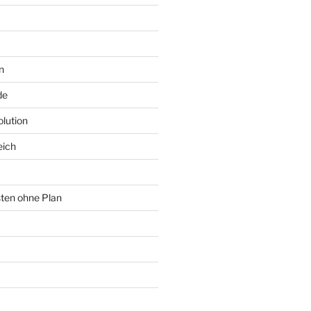
n
de
lution
eich
sten ohne Plan