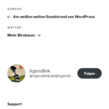
Beitragsnavigation
Vorheriger
ZURÜCK
Beitrag
Am weißen weiten Sandstrand von WordPress
Nächster
WEITER
Beitrag
Mehr Birnbaum
Irgendlink
Folgen
@irgendlink.de@irgendlink.de
Support