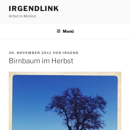
Zum
IRGENDLINK
Inhalt
Artist in Motion
springen
Menü
VERÖFFENTLICHT
30. NOVEMBER 2011
VON
IRGEND
AM
Birnbaum im Herbst