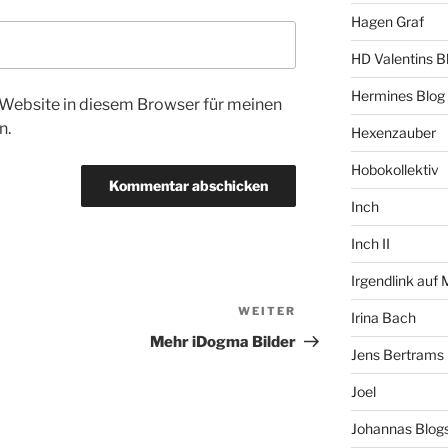
Hagen Graf
HD Valentins B
Hermines Blog
Website in diesem Browser für meinen
n.
Hexenzauber
Hobokollektiv
Inch
Inch II
Irgendlink auf
WEITER
Nächster
Irina Bach
Beitrag
Mehr iDogma Bilder
Jens Bertrams
Joel
Johannas Blog