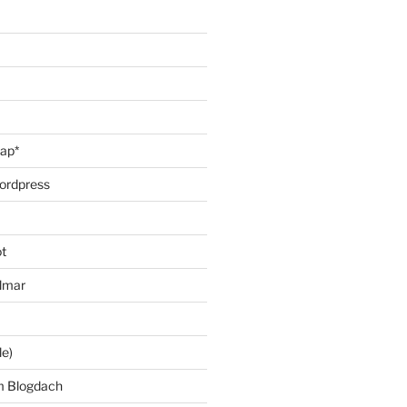
oap*
ordpress
t
lmar
le)
m Blogdach