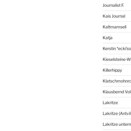
Journalist F.
Kais Journal
Kaltmamsell
Katja
Kerstin *ecki's
Kieselsteine-W
Killerhippy
Klatschmohnro
Klausbernd Vol
Lakritze
Lakritze (Antvil
Lakritze unter