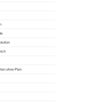
n
de
lution
eich
sten ohne Plan