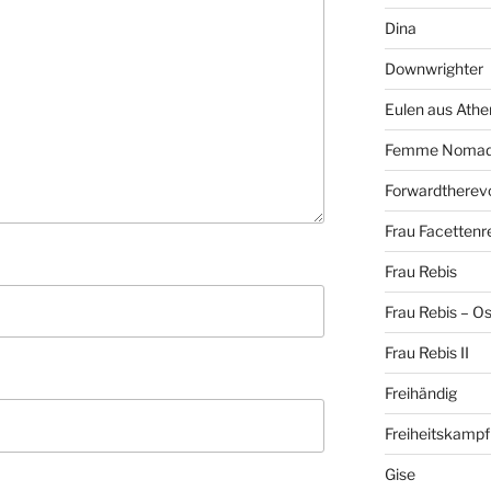
Dina
Downwrighter
Eulen aus Athe
Femme Noma
Forwardtherevo
Frau Facettenr
Frau Rebis
Frau Rebis – O
Frau Rebis II
Freihändig
Freiheitskampf
Gise