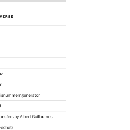
VERSE
nz
en
eisnummerngenerator
d
ansfers by Albert Guillaumes
Fednet)