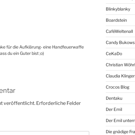
Blinkyblanky
Boardstein
CaféWeltenall
Candy Bukows
ke für die Aufklärung- eine Handfeuerwaffe
ss du ein Guter bist ;o)
CeKaDo
Christian Wöhr
Claudia Klinger
Crocos Blog
entar
Dentaku
 veröffentlicht.
Erforderliche Felder
Der Emil
Der Emil unte
Die gnädige Fr