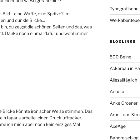
ur einer und wieso gerade hier?
Typografische
 Bild… eine Waffe, eine Spritze? Im
men und dunkle Blicke…
Werkabenteue
 bin, du zeigst die schönen Seiten und das, was
ht. Danke noch einmal dafür und wohl immer
BLOGLINKS
500 Beine
Ackerbau in P
Allesalltäglich
Anhora
Anke Groener
le Blicke könnte ironischer Weise stimmen. Das
Arbeit und Stru
gein tagaus arbeite: einen Drucklufttacker.
abe ich mich aber noch kein einziges Mal
AxeAge
Bahnreiseblog