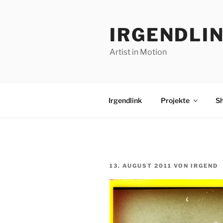
Zum
Inhalt
IRGENDLI
springen
Artist in Motion
Irgendlink
Projekte
S
VERÖFFENTLICHT
13. AUGUST 2011
VON
IRGEND
AM