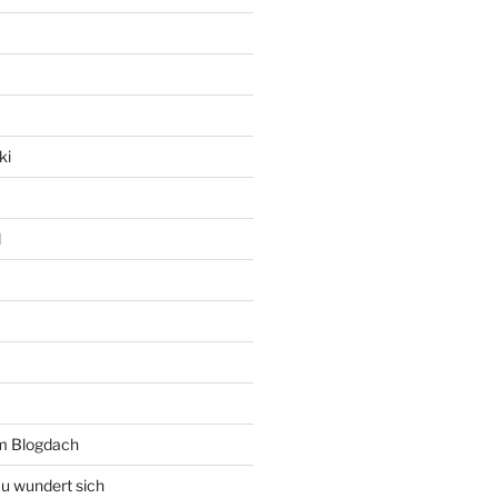
ki
l
rm Blogdach
au wundert sich