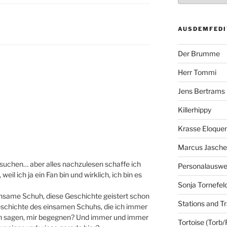
AUSDEMFEDI
Der Brumme
Herr Tommi
Jens Bertrams
Killerhippy
Krasse Eloque
Marcus Jasch
esuchen… aber alles nachzulesen schaffe ich
Personalausw
weil ich ja ein Fan bin und wirklich, ich bin es
Sonja Tornefel
nsame Schuh, diese Geschichte geistert schon
Stations and Tr
eschichte des einsamen Schuhs, die ich immer
ich sagen, mir begegnen? Und immer und immer
Tortoise (Torb/