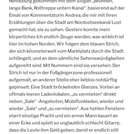
Rendsburg gekommen mit dem Slogan „Brunnen,
lange Bank, Rolltreppe untern Kanal“. basierend auf der
Email von Kommentatorin Andrea, die mir mit ihren
Erzählungen über die Stadt am Nordostseekanal Lust
gemacht hat, sie zu sehen. Gestern konnte mein
körperliches Ich endlich Zeuge werden, was wirklich ist
hier im hohen Norden. Wir folgen dem blauen Strich,
der sich kilometerweit vom Marktplatz durch die Stadt
schlängelt, und an dem sämtliche Sehenswürdigkeiten
aufgereiht sind. Mit Nummern sind sie versehen. Der
Strich ist nur in der Fußgängerzone professionell
aufgemalt, an anderer Stelle eher lieblos notdürftig
gepinselt. Eine Stadt bröckelnden Glanzes. Vorbei an
oftmals leeren Ladenlokalen, „zu vermieten“ direkt
neben „Sale“ -Angeboten, Mobilfunkladen, wieder und
wieder „Sale“ und „zu vermieten“. Aus hohlen Fenstern
starrt einstige Pracht und ein armer Mann kauert an
einer Ecke und spielt so unglaublich schlecht Gitarre,
dass die Leute ihm Geld geben, damit er endlich still