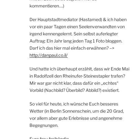
kommentieren….)
Der Hauptstadtmediator (Hastamed) & ich haben
vor ein paar Tagen einen Seelenverwandten von
irgend kennengelernt. Sein selbst auferlegter
Auftrag: EIn Jahr lang jeden Tag 1 Foto bloggen.
Darf ich das hier mal einfach erwähnen? –>
http://danpaul.co.il/
Und hatte ich überhaupt erzählt, dass wir Ende Mai
in Radolfzell den Rheinufer-Steinestapler trafen?
Mir war gar nicht klar, dass dafür ein „echtes“
Vorbild (Nachbild? Überbild? Abbild?) existiert.
So viel für heute, ich wünsche Euch besseres
Wetter (in Berlin Sonnenschein, um die 20 Grad,
vor allem aber gute Erlebnisse und angenehme
Begegnungen.
Eure frau freihändig