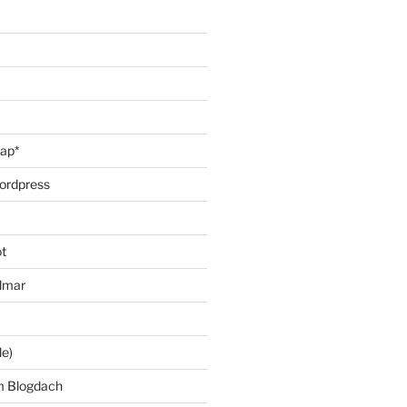
oap*
ordpress
t
lmar
le)
m Blogdach