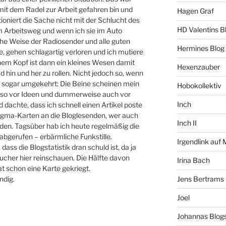
mit dem Radel zur Arbeit gefahren bin und
Hagen Graf
ioniert die Sache nicht mit der Schlucht des
HD Valentins B
em Arbeitsweg und wenn ich sie im Auto
he Weise der Radiosender und alle guten
Hermines Blog
, gehen schlagartig verloren und ich mutiere
em Kopf ist dann ein kleines Wesen damit
Hexenzauber
 hin und her zu rollen. Nicht jedoch so, wenn
es sogar umgekehrt: Die Beine scheinen mein
Hobokollektiv
r so vor Ideen und dummerweise auch vor
Inch
dachte, dass ich schnell einen Artikel poste
Dogma-Karten an die Bloglesenden, wer auch
Inch II
den. Tagsüber hab ich heute regelmäßig die
gerufen – erbärmliche Funkstille.
Irgendlink auf
dass die Blogstatistik dran schuld ist, da ja
ucher hier reinschauen. Die Hälfte davon
Irina Bach
t schon eine Karte gekriegt.
ndig.
Jens Bertrams
Joel
Johannas Blog