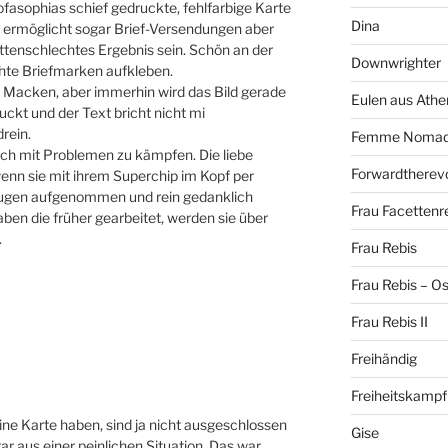
Sofasophias schief gedruckte, fehlfarbige Karte
Dina
 ermöglicht sogar Brief-Versendungen aber
ttenschlechtes Ergebnis sein. Schön an der
Downwrighter
echte Briefmarken aufkleben.
 Macken, aber immerhin wird das Bild gerade
Eulen aus Athe
ckt und der Text bricht nicht mi
drein.
Femme Noma
ch mit Problemen zu kämpfen. Die liebe
Forwardtherevo
enn sie mit ihrem Superchip im Kopf per
Augen aufgenommen und rein gedanklich
Frau Facettenr
aben die früher gearbeitet, werden sie über
.
Frau Rebis
Frau Rebis – O
Frau Rebis II
Freihändig
Freiheitskampf
 eine Karte haben, sind ja nicht ausgeschlossen
Gise
ar aus einer peinlichen Situation. Das war