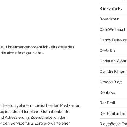
Blinkyblanky
Boardstein
CaféWeltenall
Candy Bukows
 auf briefmarkenordentlichkeitsstelle das
CeKaDo
e gibt`s fast gar nicht.-
Christian Wöhr
Claudia Klinger
Crocos Blog
Dentaku
Der Emil
 Telefon geladen – die ist bei den Postkarten-
glicht den Bildupload, Guthabenkonto,
Der Emil unte
nd Adressierung. Zuerst habe ich den
r den Service für 2 Euro pro Karte eher
Die gnädige Fr