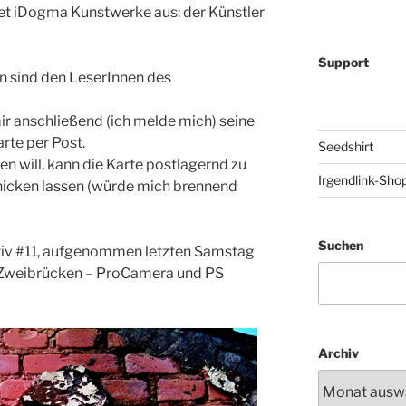
et iDogma Kunstwerke aus: der Künstler
Support
n sind den LeserInnen des
r anschließend (ich melde mich) seine
arte per Post.
Seedshirt
en will, kann die Karte postlagernd zu
Irgendlink-Sho
hicken lassen (würde mich brennend
Suchen
iv #11, aufgenommen letzten Samstag
 Zweibrücken – ProCamera und PS
Archiv