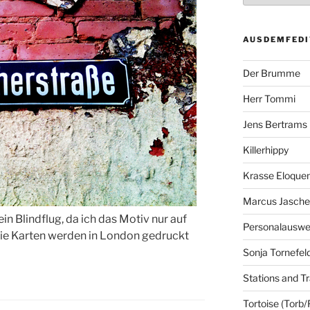
AUSDEMFEDI
Der Brumme
Herr Tommi
Jens Bertrams
Killerhippy
Krasse Eloque
Marcus Jasch
ein Blindflug, da ich das Motiv nur auf
Personalausw
ie Karten werden in London gedruckt
Sonja Tornefel
Stations and Tr
Tortoise (Torb/