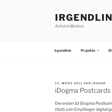
Zum
Inhalt
IRGENDLI
springen
Artist in Motion
Irgendlink
Projekte
S
VERÖFFENTLICHT
14. MÄRZ 2011
VON
IRGEND
AM
iDogma Postcards v
Die ersten 10 iDogma Postkarte
(fast) zum Empfänger digital g