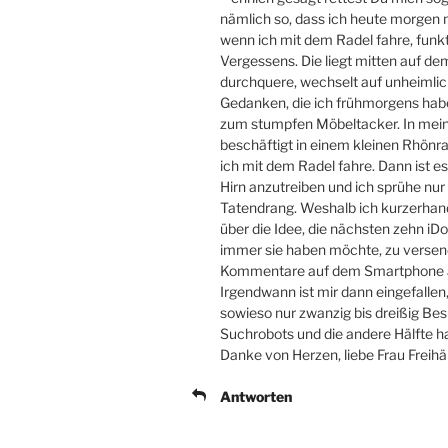
nämlich so, dass ich heute morgen 
wenn ich mit dem Radel fahre, funkt
Vergessens. Die liegt mitten auf d
durchquere, wechselt auf unheimlic
Gedanken, die ich frühmorgens habe
zum stumpfen Möbeltacker. In mein
beschäftigt in einem kleinen Rhönrad
ich mit dem Radel fahre. Dann ist 
Hirn anzutreiben und ich sprühe nu
Tatendrang. Weshalb ich kurzerhand 
über die Idee, die nächsten zehn i
immer sie haben möchte, zu versen
Kommentare auf dem Smartphone ab
Irgendwann ist mir dann eingefallen, 
sowieso nur zwanzig bis dreißig Bes
Suchrobots und die andere Hälfte ha
Danke von Herzen, liebe Frau Freihä
Antworten