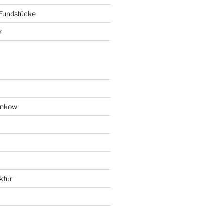
 Fundstücke
r
ankow
ktur