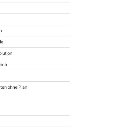
n
de
lution
eich
sten ohne Plan