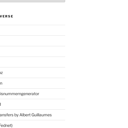
VERSE
nz
en
eisnummerngenerator
d
ansfers by Albert Guillaumes
Fednet)