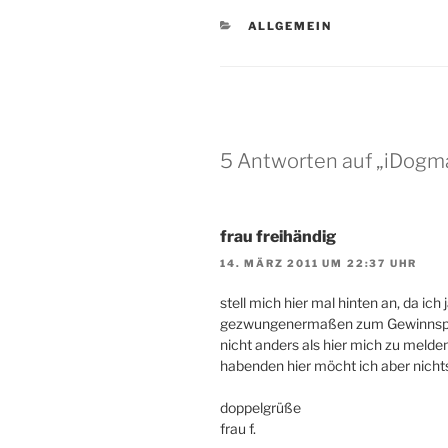
KATEGORIEN
ALLGEMEIN
5 Antworten auf „iDogma
frau freihändig
14. MÄRZ 2011 UM 22:37 UHR
stell mich hier mal hinten an, da ich
gezwungenermaßen zum Gewinnspiel
nicht anders als hier mich zu mel
habenden hier möcht ich aber nic
doppelgrüße
frau f.