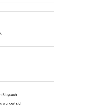
ki
l
rm Blogdach
au wundert sich