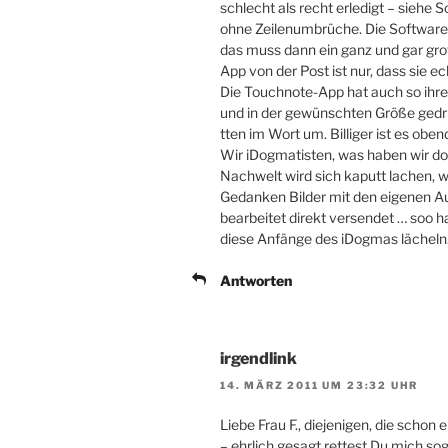
schlecht als recht erledigt – siehe 
ohne Zeilenumbrüche. Die Software
das muss dann ein ganz und gar gro
App von der Post ist nur, dass sie 
Die Touchnote-App hat auch so ihre
und in der gewünschten Größe gedru
tten im Wort um. Billiger ist es oben
Wir iDogmatisten, was haben wir do
Nachwelt wird sich kaputt lachen, w
Gedanken Bilder mit den eigenen 
bearbeitet direkt versendet … soo h
diese Anfänge des iDogmas lächeln
Antworten
irgendlink
14. MÄRZ 2011 UM 23:32 UHR
Liebe Frau F., diejenigen, die schon
– ehrlich gesagt rettest Du mich sog