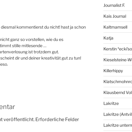
Journalist F.
Kais Journal
 diesmal kommentierst du nicht! hast ja schon
Kaltmamsell
Katja
 nicht ganz so vorstellen, wie du es
timmt stille mitlesende …
Kerstin *ecki's
artenverlosung ist trotzdem gut.
scheint dir und deiner kreativität gut zu tun!
Kieselsteine-W
ieso.
Killerhippy
Klatschmohnro
Klausbernd Vol
Lakritze
entar
Lakritze (Antvil
 veröffentlicht.
Erforderliche Felder
Lakritze unter