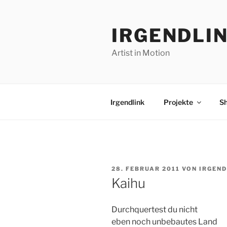
Zum
Inhalt
IRGENDLI
springen
Artist in Motion
Irgendlink
Projekte
S
VERÖFFENTLICHT
28. FEBRUAR 2011
VON
IRGEND
AM
Kaihu
Durchquertest du nicht
eben noch unbebautes Land