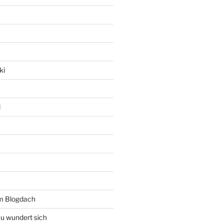
ki
l
rm Blogdach
au wundert sich