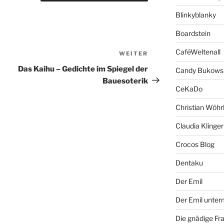
Blinkyblanky
Boardstein
CaféWeltenall
WEITER
Nächster
Beitrag
Das Kaihu – Gedichte im Spiegel der
Candy Bukows
Bauesoterik
CeKaDo
Christian Wöhr
Claudia Klinger
Crocos Blog
Dentaku
Der Emil
Der Emil unte
Die gnädige Fr