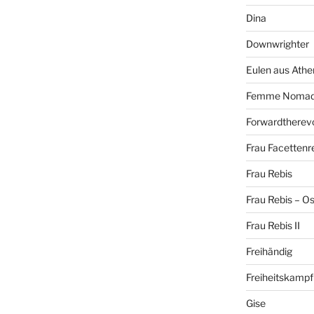
Dina
Downwrighter
Eulen aus Athe
Femme Noma
Forwardtherevo
Frau Facettenr
Frau Rebis
Frau Rebis – O
Frau Rebis II
Freihändig
Freiheitskampf
Gise