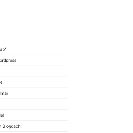
oap*
ordpress
t
lmar
le)
m Blogdach