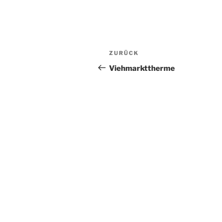
Beitragsnavigation
Vorheriger
ZURÜCK
Beitrag
Viehmarkttherme