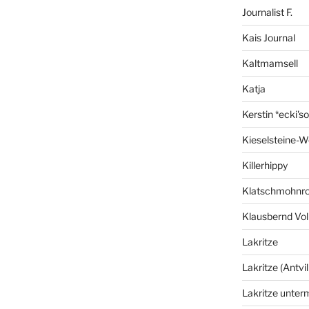
Journalist F.
Kais Journal
Kaltmamsell
Katja
Kerstin *ecki's
Kieselsteine-W
Killerhippy
Klatschmohnro
Klausbernd Vol
Lakritze
Lakritze (Antvil
Lakritze unter