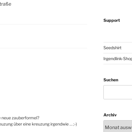
traße
Support
Seedshirt
Irgendlink-Sho
“
Suchen
Archiv
ie neue zauberformel?
reuzung über eine kreuzung irgendwie … ;-)