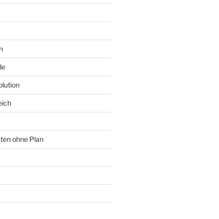
n
de
lution
eich
sten ohne Plan