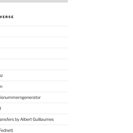
VERSE
nz
en
eisnummerngenerator
d
ansfers by Albert Guillaumes
Fednet)