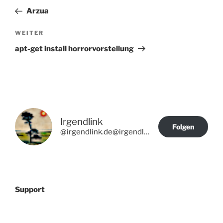
Beitrag
Arzua
Nächster
WEITER
Beitrag
apt-get install horrorvorstellung
Irgendlink
Folgen
@irgendlink.de@irgendlink.de
Support