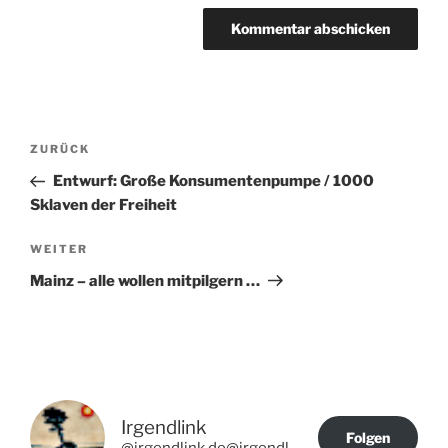
Beitragsnavigation
Vorheriger
ZURÜCK
Beitrag
Entwurf: Große Konsumentenpumpe / 1000
Sklaven der Freiheit
Nächster
WEITER
Beitrag
Mainz – alle wollen mitpilgern …
Irgendlink
Folgen