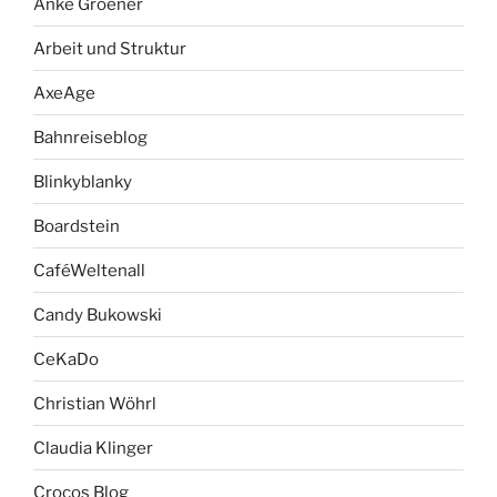
Anke Groener
Arbeit und Struktur
AxeAge
Bahnreiseblog
Blinkyblanky
Boardstein
CaféWeltenall
Candy Bukowski
CeKaDo
Christian Wöhrl
Claudia Klinger
Crocos Blog