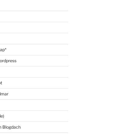
oap*
ordpress
t
lmar
le)
m Blogdach