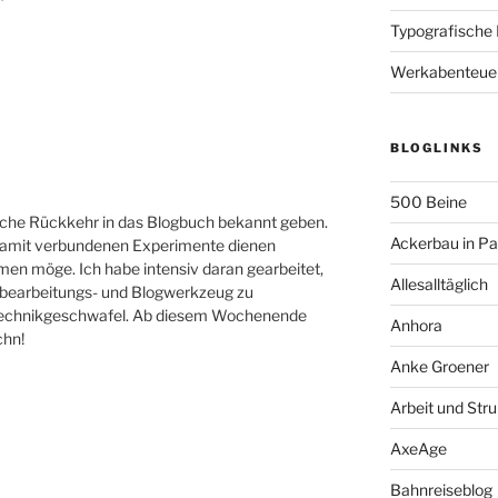
Typografische
Werkabenteue
BLOGLINKS
500 Beine
rische Rückkehr in das Blogbuch bekannt geben.
Ackerbau in P
e damit verbundenen Experimente dienen
en möge. Ich habe intensiv daran gearbeitet,
Allesalltäglich
ilbearbeitungs- und Blogwerkzeug zu
 Technikgeschwafel. Ab diesem Wochenende
Anhora
chn!
Anke Groener
Arbeit und Stru
AxeAge
Bahnreiseblog