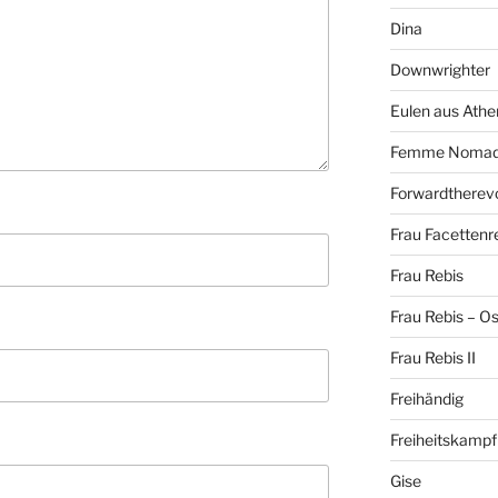
Dina
Downwrighter
Eulen aus Athe
Femme Noma
Forwardtherevo
Frau Facettenr
Frau Rebis
Frau Rebis – O
Frau Rebis II
Freihändig
Freiheitskampf
Gise