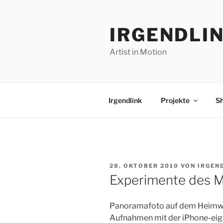
Zum
Inhalt
IRGENDLI
springen
Artist in Motion
Irgendlink
Projekte
S
VERÖFFENTLICHT
28. OKTOBER 2010
VON
IRGEN
AM
Experimente des M
Panoramafoto auf dem Heimweg
Aufnahmen mit der iPhone-eige