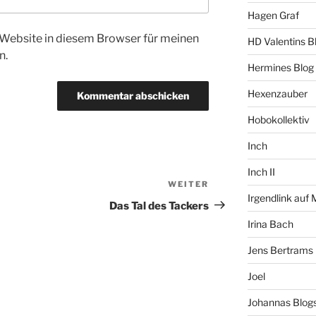
Hagen Graf
Website in diesem Browser für meinen
HD Valentins B
n.
Hermines Blog
Hexenzauber
Hobokollektiv
Inch
Inch II
WEITER
Nächster
Irgendlink auf
Beitrag
Das Tal des Tackers
Irina Bach
Jens Bertrams
Joel
Johannas Blog