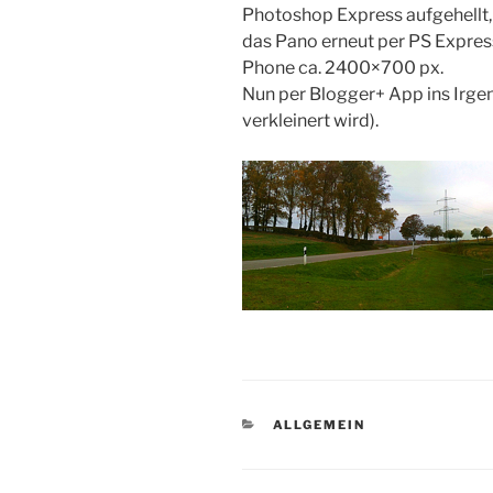
Photoshop Express aufgehellt, 
das Pano erneut per PS Express
Phone ca. 2400×700 px.
Nun per Blogger+ App ins Irgen
verkleinert wird).
KATEGORIEN
ALLGEMEIN