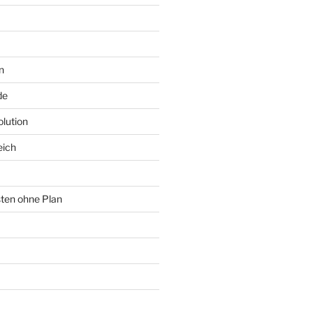
n
de
lution
eich
sten ohne Plan