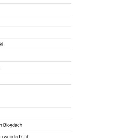
ki
l
rm Blogdach
au wundert sich