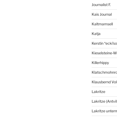
Journalist F.
Kais Journal
Kaltmamsell
Katja
Kerstin *ecki's
Kieselsteine-W
Killerhippy
Klatschmohnro
Klausbernd Vol
Lakritze
Lakritze (Antvil
Lakritze unter