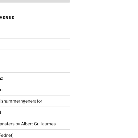
VERSE
nz
en
eisnummerngenerator
d
ansfers by Albert Guillaumes
Fednet)