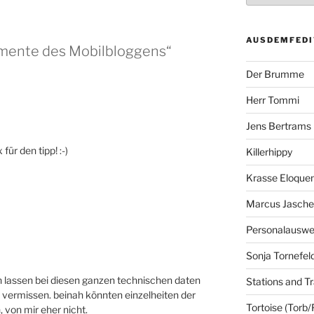
AUSDEMFEDI
imente des Mobilbloggens“
Der Brumme
Herr Tommi
Jens Bertrams
für den tipp! :-)
Killerhippy
Krasse Eloque
Marcus Jasch
Personalausw
Sonja Tornefel
 lassen bei diesen ganzen technischen daten
Stations and Tr
 vermissen. beinah könnten einzelheiten der
Tortoise (Torb/
 von mir eher nicht.