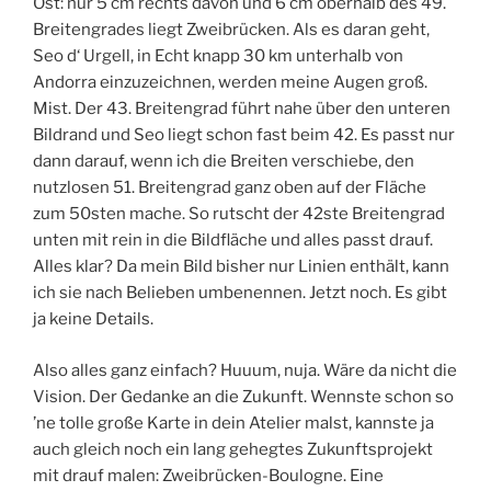
Ost: nur 5 cm rechts davon und 6 cm oberhalb des 49.
Breitengrades liegt Zweibrücken. Als es daran geht,
Seo d‘ Urgell, in Echt knapp 30 km unterhalb von
Andorra einzuzeichnen, werden meine Augen groß.
Mist. Der 43. Breitengrad führt nahe über den unteren
Bildrand und Seo liegt schon fast beim 42. Es passt nur
dann darauf, wenn ich die Breiten verschiebe, den
nutzlosen 51. Breitengrad ganz oben auf der Fläche
zum 50sten mache. So rutscht der 42ste Breitengrad
unten mit rein in die Bildfläche und alles passt drauf.
Alles klar? Da mein Bild bisher nur Linien enthält, kann
ich sie nach Belieben umbenennen. Jetzt noch. Es gibt
ja keine Details.
Also alles ganz einfach? Huuum, nuja. Wäre da nicht die
Vision. Der Gedanke an die Zukunft. Wennste schon so
’ne tolle große Karte in dein Atelier malst, kannste ja
auch gleich noch ein lang gehegtes Zukunftsprojekt
mit drauf malen: Zweibrücken-Boulogne. Eine