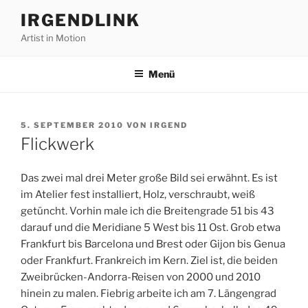
Zum
IRGENDLINK
Inhalt
Artist in Motion
springen
Menü
VERÖFFENTLICHT
5. SEPTEMBER 2010
VON
IRGEND
AM
Flickwerk
Das zwei mal drei Meter große Bild sei erwähnt. Es ist
im Atelier fest installiert, Holz, verschraubt, weiß
getüncht. Vorhin male ich die Breitengrade 51 bis 43
darauf und die Meridiane 5 West bis 11 Ost. Grob etwa
Frankfurt bis Barcelona und Brest oder Gijon bis Genua
oder Frankfurt. Frankreich im Kern. Ziel ist, die beiden
Zweibrücken-Andorra-Reisen von 2000 und 2010
hinein zu malen. Fiebrig arbeite ich am 7. Längengrad