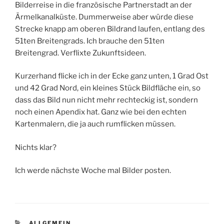
Bilderreise in die französische Partnerstadt an der
Ärmelkanalküste. Dummerweise aber würde diese
Strecke knapp am oberen Bildrand laufen, entlang des
51ten Breitengrads. Ich brauche den 51ten
Breitengrad. Verflixte Zukunftsideen.
Kurzerhand flicke ich in der Ecke ganz unten, 1 Grad Ost
und 42 Grad Nord, ein kleines Stück Bildfläche ein, so
dass das Bild nun nicht mehr rechteckig ist, sondern
noch einen Apendix hat. Ganz wie bei den echten
Kartenmalern, die ja auch rumflicken müssen.
Nichts klar?
Ich werde nächste Woche mal Bilder posten.
KATEGORIEN
ALLGEMEIN