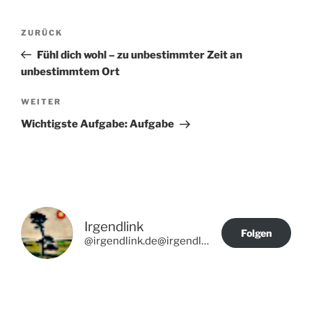
Beitragsnavigation
Vorheriger
ZURÜCK
Beitrag
Fühl dich wohl – zu unbestimmter Zeit an
unbestimmtem Ort
Nächster
WEITER
Beitrag
Wichtigste Aufgabe: Aufgabe
Irgendlink
Folgen
@irgendlink.de@irgendlink.de