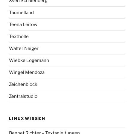
Sven Schalenberg
Taumelland
Teena Leitow
Texthölle
Walter Neiger
Wiebke Logemann
Wingel Mendoza
Zeichenblock
Zentralstudio
LINUXWISSEN
Bennet Richter – Textanleitungen