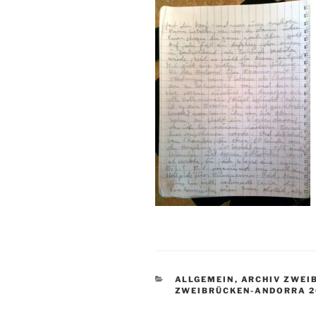
KATEGORIEN
ALLGEMEIN
,
ARCHIV ZWEI
ZWEIBRÜCKEN-ANDORRA 2