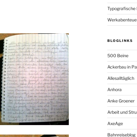
Typografische
Werkabenteue
BLOGLINKS
500 Beine
Ackerbau in P
Allesalltäglich
Anhora
Anke Groener
Arbeit und Stru
AxeAge
Bahnreiseblog