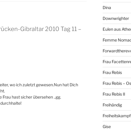
Dina
Downwrighter
rücken-Gibraltar 2010 Tag 11 –
Eulen aus Athe
Femme Noma
Forwardtherevo
Frau Facettenr
Frau Rebis
Frau Rebis – O
weiter, wo ich zuletzt gewesen.Nun hat Dich
ht.
Frau Rebis II
 Frau hast sicher übersehen ..gg.
 durchhalte!
Freihändig
Freiheitskampf
Gise