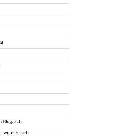
ki
l
rm Blogdach
au wundert sich