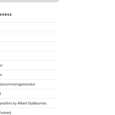
VERSE
nz
en
eisnummerngenerator
d
ansfers by Albert Guillaumes
Fednet)