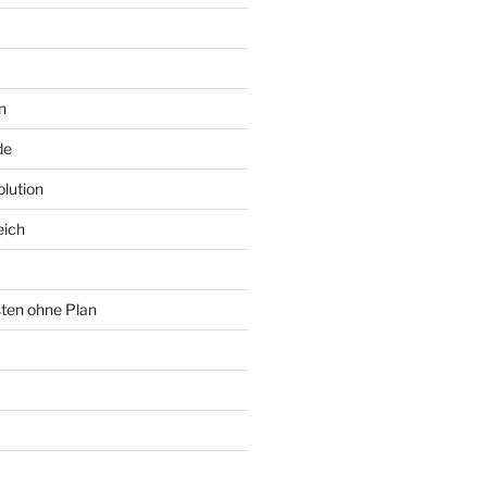
n
de
lution
eich
sten ohne Plan