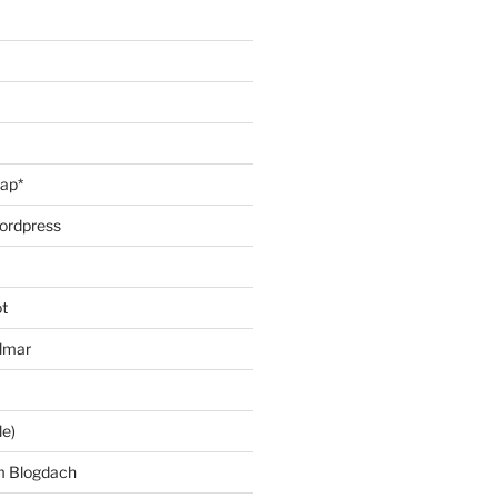
oap*
ordpress
t
lmar
le)
m Blogdach