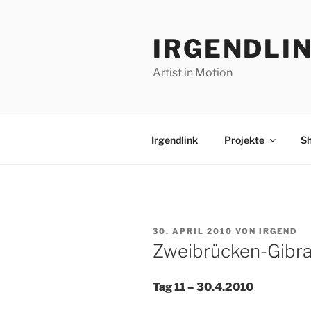
Zum
Inhalt
IRGENDLI
springen
Artist in Motion
Irgendlink
Projekte
S
VERÖFFENTLICHT
30. APRIL 2010
VON
IRGEND
AM
Zweibrücken-Gibralt
Tag 11 – 30.4.2010