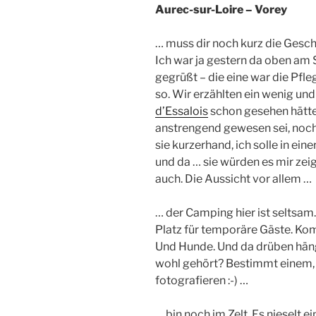
Aurec-sur-Loire – Vorey
… muss dir noch kurz die Gesch
Ich war ja gestern da oben am 
gegrüßt – die eine war die Pfl
so. Wir erzählten ein wenig und
d’Essalois
schon gesehen hätte.
anstrengend gewesen sei, nochm
sie kurzerhand, ich solle in ein
und da … sie würden es mir ze
auch. Die Aussicht vor allem …
… der Camping hier ist seltsam.
Platz für temporäre Gäste. Ko
Und Hunde. Und da drüben häng
wohl gehört? Bestimmt einem, 
fotografieren :-) …
… bin noch im Zelt. Es nieselt 