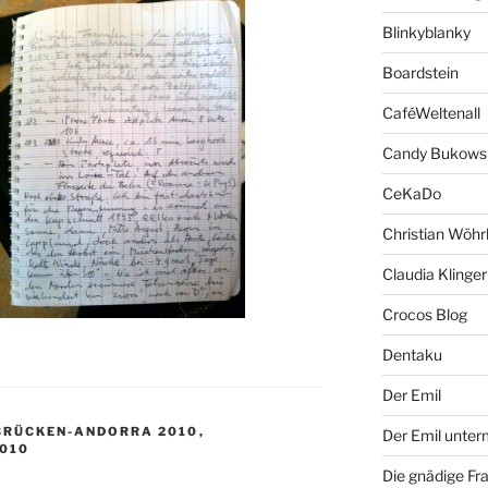
Blinkyblanky
Boardstein
CaféWeltenall
Candy Bukows
CeKaDo
Christian Wöhr
Claudia Klinger
Crocos Blog
Dentaku
Der Emil
BRÜCKEN-ANDORRA 2010
,
Der Emil unte
010
Die gnädige Fr