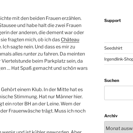
ichte mit den beiden Frauen erzählen.
Support
Stausee und habe halt die zwei Frauen
egerin der anderen, die dement war oder
 sie fragten mich, ob ich das
Château
 Ich sagte nein. Und dass es mir zu
Seedshirt
als alles runter zu fahren. Da meinten
Irgendlink-Sho
er Viertelstunde beim Parkplatz sein, da
igen … Hat Spaß gemacht und schön wars
Suchen
 Gehört einem Klub. In der Mitte hat es
mische Stimmung. Hat nur Männer hier.
t ein roter BH an der Leine. Wem der
der Frauenwäsche trägt. Muss ich noch
Archiv
ein wenig und ist kühler geworden. Aber