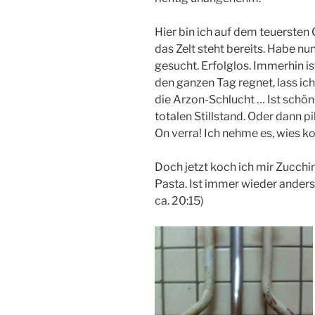
Hier bin ich auf dem teuersten 
das Zelt steht bereits. Habe n
gesucht. Erfolglos. Immerhin i
den ganzen Tag regnet, lass ich 
die Arzon-Schlucht … Ist schön 
totalen Stillstand. Oder dann 
On verra! Ich nehme es, wies 
Doch jetzt koch ich mir Zucchi
Pasta. Ist immer wieder anders 
ca. 20:15)