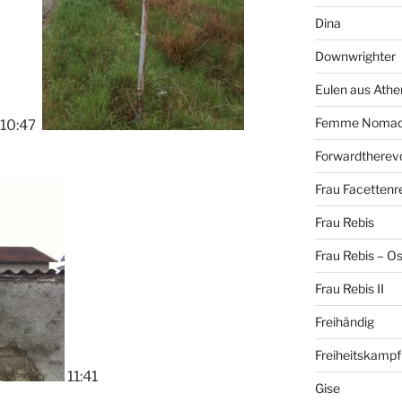
Dina
Downwrighter
Eulen aus Athe
Femme Noma
10:47
Forwardtherevo
Frau Facettenr
Frau Rebis
Frau Rebis – O
Frau Rebis II
Freihändig
Freiheitskampf
11:41
Gise