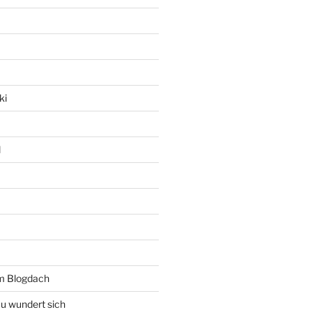
ki
l
rm Blogdach
au wundert sich