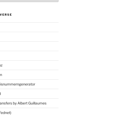
VERSE
nz
en
eisnummerngenerator
d
ansfers by Albert Guillaumes
Fednet)