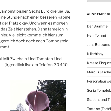
Camping bisher. Sechs Euro dreißig! Ja,
AUSDEMFEDI
un ne Stunde nach einer besseren Kabine
st der Platz okay. Und wenn es morgen
Der Brumme
das Zelt hier stehen. Dann fahre ich in
hier. Vielleicht komme ich hier zum
Herr Tommi
pilgere ich doch noch nach Compostela.
Jens Bertrams
kommt …
Killerhippy
ni. Mit Zwiebeln. Und Tomaten. Und
Krasse Eloque
… (Irgendlink live am Telefon, 30.4.10,
Marcus Jasch
Personalausw
Sonja Tornefel
Stations and Tr
Tortoise (Torb/