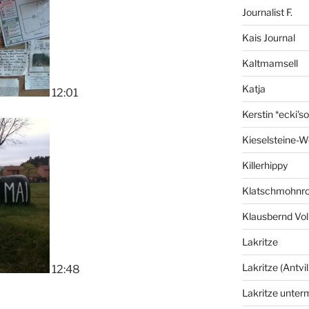
Journalist F.
Kais Journal
Kaltmamsell
Katja
12:01
Kerstin *ecki's
Kieselsteine-W
Killerhippy
Klatschmohnro
Klausbernd Vol
Lakritze
Lakritze (Antvil
12:48
Lakritze unter