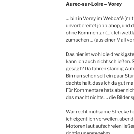
Aurec-sur-Loire – Vorey
… bin in Vorey im Webcafé (mit 
unvorbereitet jopplahop, und da
ohne Kommentar (…). Ich wettlau
zumachen … (aus einer Mail vo
Das hier ist wohl die dreckigst
kann ich auch nicht schließen. 
gesagt? Da fahren ständig Auto
Bin nun schon seit ein paar St
dachte halt, dass ich da gut ma
Für Kommentare hats aber nicht 
das macht nichts … die Bilder s
War recht mühsame Strecke heu
ich eigentlich verweilen, aber d
Motoren laut aufschreien ließ
richtig unangenehm.