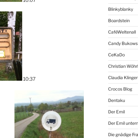
10:07
Blinkyblanky
Boardstein
CaféWeltenall
Candy Bukows
CeKaDo
Christian Wöhr
Claudia Klinger
10:37
Crocos Blog
Dentaku
Der Emil
Der Emil unte
Die gnädige Fr