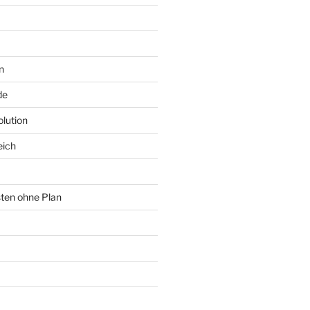
n
de
lution
eich
sten ohne Plan