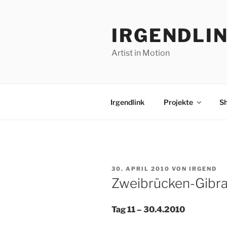
Zum
Inhalt
IRGENDLI
springen
Artist in Motion
Irgendlink
Projekte
S
VERÖFFENTLICHT
30. APRIL 2010
VON
IRGEND
AM
Zweibrücken-Gibral
Tag 11 – 30.4.2010