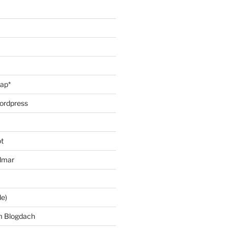
oap*
ordpress
t
lmar
le)
m Blogdach