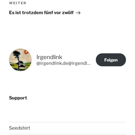
Nächster
WEITER
Beitrag
Es ist trotzdem fünf vor zwölf
Irgendlink
Folgen
@irgendlink.de@irgendlink.de
Support
Seedshirt