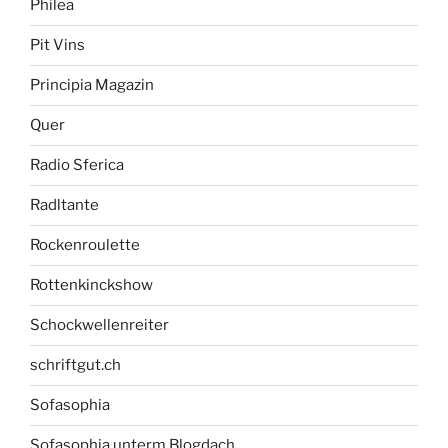
Philea
Pit Vins
Principia Magazin
Quer
Radio Sferica
Radltante
Rockenroulette
Rottenkinckshow
Schockwellenreiter
schriftgut.ch
Sofasophia
Sofasophia unterm Blogdach