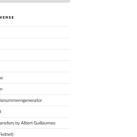
VERSE
nz
en
eisnummerngenerator
d
ansfers by Albert Guillaumes
Fednet)