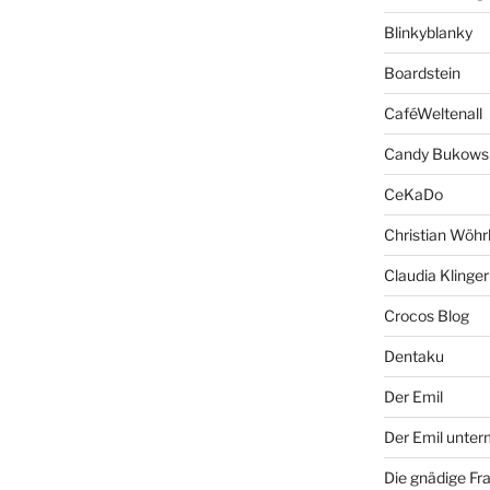
Blinkyblanky
Boardstein
CaféWeltenall
Candy Bukows
CeKaDo
Christian Wöhr
Claudia Klinger
Crocos Blog
Dentaku
Der Emil
Der Emil unte
Die gnädige Fr