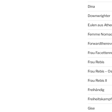
Dina
Downwrighter
Eulen aus Athe
Femme Noma
Forwardtherevo
Frau Facettenr
Frau Rebis
Frau Rebis – O
Frau Rebis II
Freihändig
Freiheitskampf
Gise