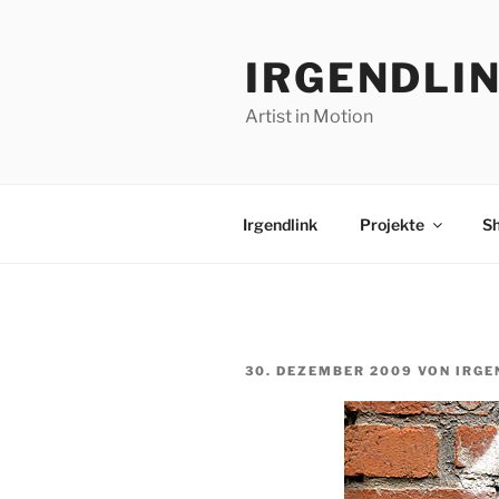
Zum
Inhalt
IRGENDLI
springen
Artist in Motion
Irgendlink
Projekte
S
VERÖFFENTLICHT
30. DEZEMBER 2009
VON
IRGE
AM