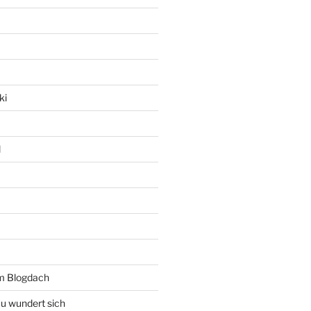
ki
l
rm Blogdach
au wundert sich