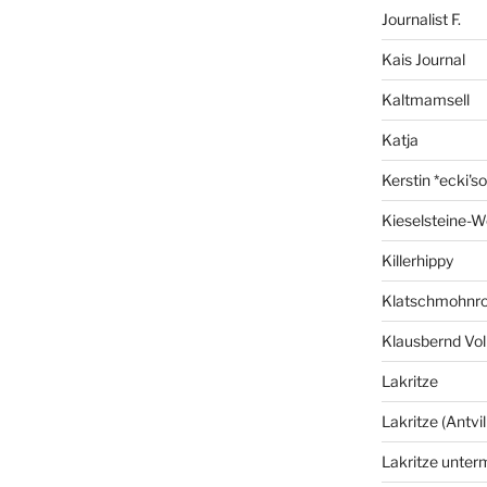
Journalist F.
Kais Journal
Kaltmamsell
Katja
Kerstin *ecki's
Kieselsteine-W
Killerhippy
Klatschmohnro
Klausbernd Vol
Lakritze
Lakritze (Antvil
Lakritze unter