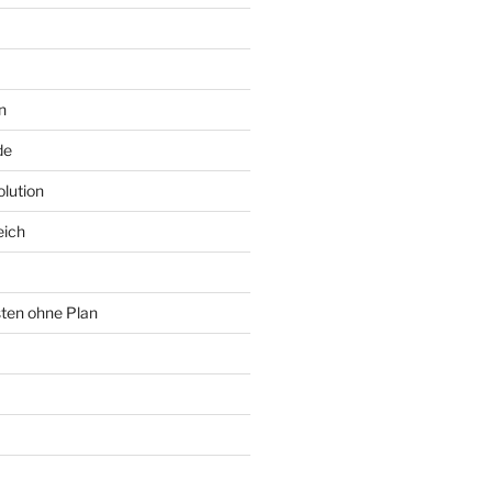
n
de
lution
eich
sten ohne Plan