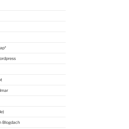
oap*
ordpress
t
lmar
le)
m Blogdach