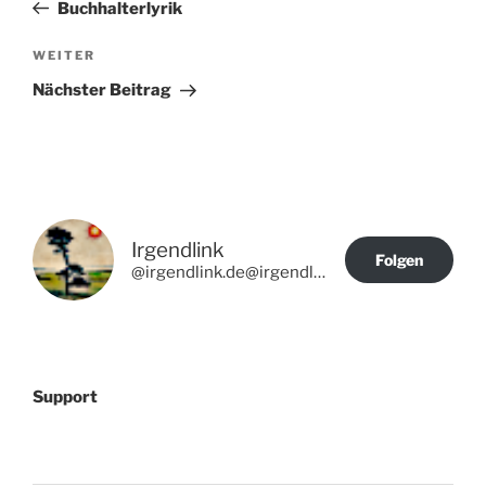
Beitrag
Buchhalterlyrik
Nächster
WEITER
Beitrag
Nächster Beitrag
Irgendlink
Folgen
@irgendlink.de@irgendlink.de
Support