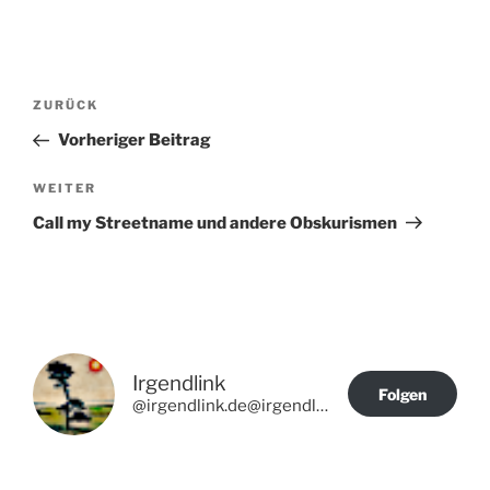
Beitragsnavigation
Vorheriger
ZURÜCK
Beitrag
Vorheriger Beitrag
Nächster
WEITER
Beitrag
Call my Streetname und andere Obskurismen
Irgendlink
Folgen
@irgendlink.de@irgendlink.de