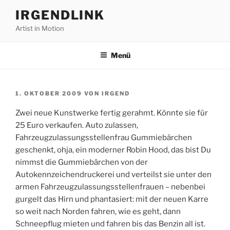
Zum
IRGENDLINK
Inhalt
Artist in Motion
springen
Menü
VERÖFFENTLICHT
1. OKTOBER 2009
VON
IRGEND
AM
Zwei neue Kunstwerke fertig gerahmt. Könnte sie für
25 Euro verkaufen. Auto zulassen,
Fahrzeugzulassungsstellenfrau Gummiebärchen
geschenkt, ohja, ein moderner Robin Hood, das bist Du
nimmst die Gummiebärchen von der
Autokennzeichendruckerei und verteilst sie unter den
armen Fahrzeugzulassungsstellenfrauen – nebenbei
gurgelt das Hirn und phantasiert: mit der neuen Karre
so weit nach Norden fahren, wie es geht, dann
Schneepflug mieten und fahren bis das Benzin all ist.