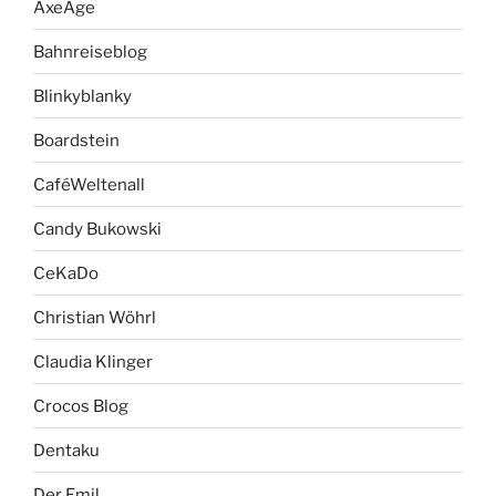
AxeAge
Bahnreiseblog
Blinkyblanky
Boardstein
CaféWeltenall
Candy Bukowski
CeKaDo
Christian Wöhrl
Claudia Klinger
Crocos Blog
Dentaku
Der Emil