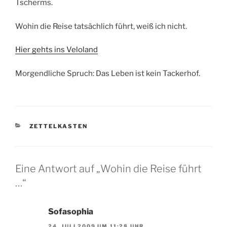
Tscherms.
Wohin die Reise tatsächlich führt, weiß ich nicht.
Hier gehts ins Veloland
Morgendliche Spruch: Das Leben ist kein Tackerhof.
KATEGORIEN
ZETTELKASTEN
Eine Antwort auf „Wohin die Reise führt
…“
Sofasophia
24. JULI 2009 UM 11:28 UHR