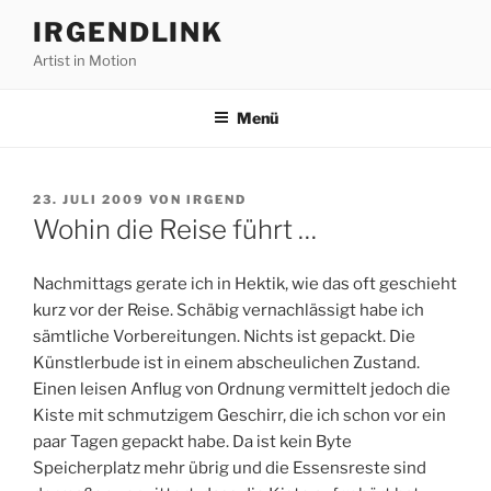
Zum
IRGENDLINK
Inhalt
Artist in Motion
springen
Menü
VERÖFFENTLICHT
23. JULI 2009
VON
IRGEND
AM
Wohin die Reise führt …
Nachmittags gerate ich in Hektik, wie das oft geschieht
kurz vor der Reise. Schäbig vernachlässigt habe ich
sämtliche Vorbereitungen. Nichts ist gepackt. Die
Künstlerbude ist in einem abscheulichen Zustand.
Einen leisen Anflug von Ordnung vermittelt jedoch die
Kiste mit schmutzigem Geschirr, die ich schon vor ein
paar Tagen gepackt habe. Da ist kein Byte
Speicherplatz mehr übrig und die Essensreste sind