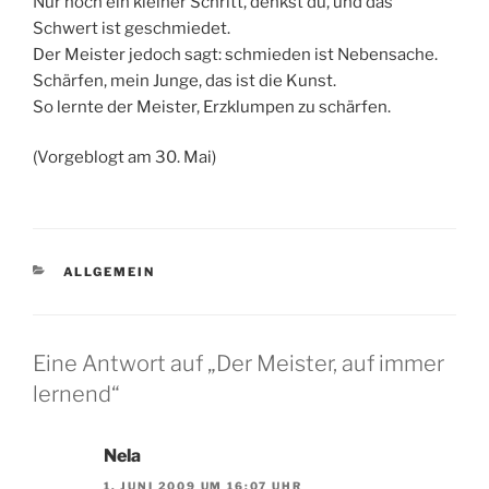
Nur noch ein kleiner Schritt, denkst du, und das
Schwert ist geschmiedet.
Der Meister jedoch sagt: schmieden ist Nebensache.
Schärfen, mein Junge, das ist die Kunst.
So lernte der Meister, Erzklumpen zu schärfen.
(Vorgeblogt am 30. Mai)
KATEGORIEN
ALLGEMEIN
Eine Antwort auf „Der Meister, auf immer
lernend“
Nela
1. JUNI 2009 UM 16:07 UHR