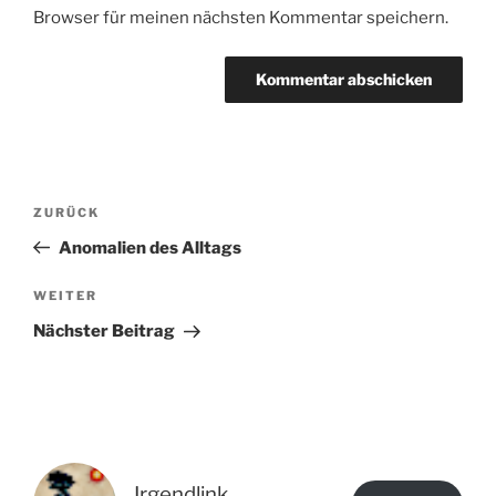
Browser für meinen nächsten Kommentar speichern.
Beitragsnavigation
Vorheriger
ZURÜCK
Beitrag
Anomalien des Alltags
Nächster
WEITER
Beitrag
Nächster Beitrag
Irgendlink