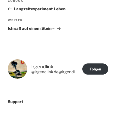
Vorheriger
ZURÜCK
Beitrag
Langzeitexperiment Leben
Nächster
WEITER
Beitrag
Ich saß auf einem Stein –
Irgendlink
Folgen
@irgendlink.de@irgendlink.de
Support