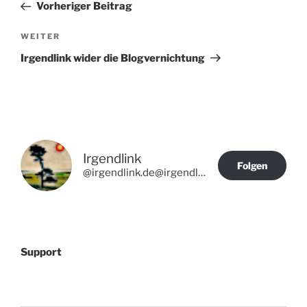
Beitrag
Vorheriger Beitrag
Nächster
WEITER
Beitrag
Irgendlink wider die Blogvernichtung
Irgendlink
Folgen
@irgendlink.de@irgendlink.de
Support