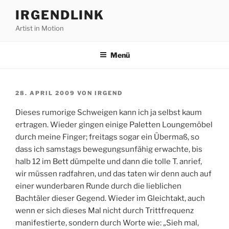
Zum
IRGENDLINK
Inhalt
Artist in Motion
springen
Menü
VERÖFFENTLICHT
28. APRIL 2009
VON
IRGEND
AM
Dieses rumorige Schweigen kann ich ja selbst kaum
ertragen. Wieder gingen einige Paletten Loungemöbel
durch meine Finger; freitags sogar ein Übermaß, so
dass ich samstags bewegungsunfähig erwachte, bis
halb 12 im Bett dümpelte und dann die tolle T. anrief,
wir müssen radfahren, und das taten wir denn auch auf
einer wunderbaren Runde durch die lieblichen
Bachtäler dieser Gegend. Wieder im Gleichtakt, auch
wenn er sich dieses Mal nicht durch Trittfrequenz
manifestierte, sondern durch Worte wie: „Sieh mal,