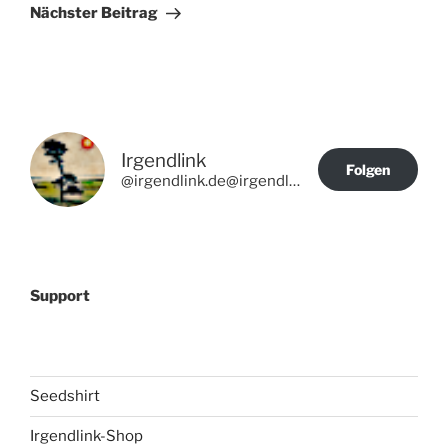
Beitrag
Nächster Beitrag
Irgendlink
Folgen
@irgendlink.de@irgendlink.de
Support
Seedshirt
Irgendlink-Shop