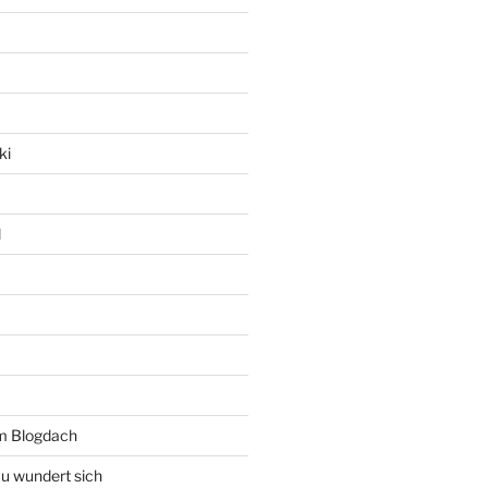
ki
l
rm Blogdach
au wundert sich