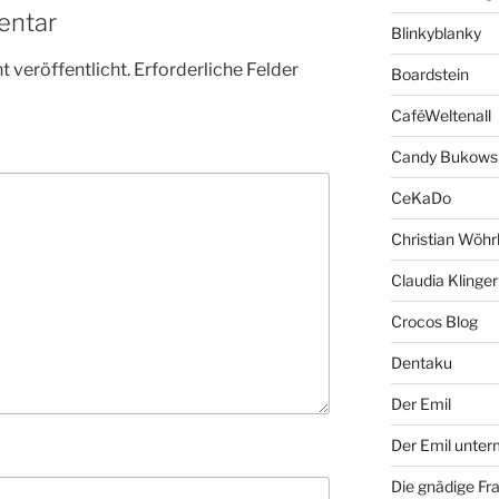
entar
Blinkyblanky
 veröffentlicht.
Erforderliche Felder
Boardstein
CaféWeltenall
Candy Bukows
CeKaDo
Christian Wöhr
Claudia Klinger
Crocos Blog
Dentaku
Der Emil
Der Emil unte
Die gnädige Fr