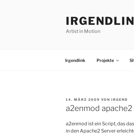
Zum
Inhalt
IRGENDLI
springen
Artist in Motion
Irgendlink
Projekte
S
VERÖFFENTLICHT
14. MÄRZ 2009
VON
IRGEND
AM
a2enmod apache2 
a2enmod ist ein Script, das d
in den Apache2 Server erleichte