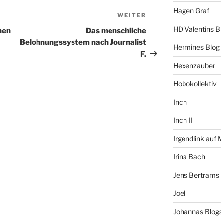
Hagen Graf
WEITER
Nächster
Beitrag
HD Valentins B
nen
Das menschliche
Belohnungssystem nach Journalist
Hermines Blog
F.
Hexenzauber
Hobokollektiv
Inch
Inch II
Irgendlink auf
Irina Bach
Jens Bertrams
Joel
Johannas Blog