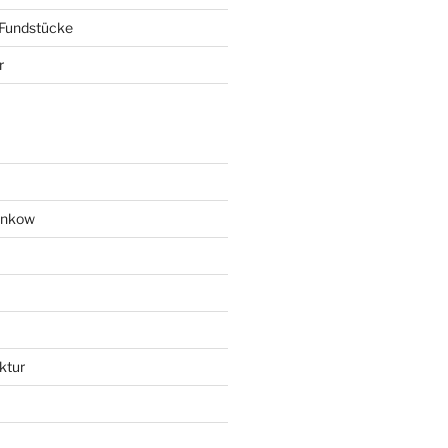
 Fundstücke
r
ankow
ktur