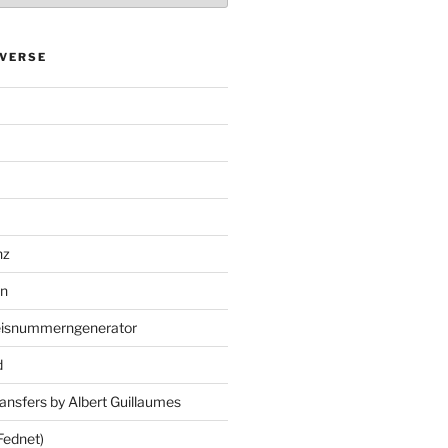
VERSE
nz
en
eisnummerngenerator
d
ansfers by Albert Guillaumes
Fednet)