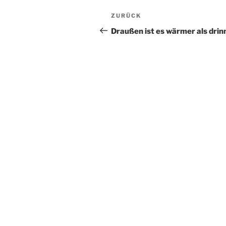
Beitragsnavigation
Vorheriger
ZURÜCK
Beitrag
Draußen ist es wärmer als drin