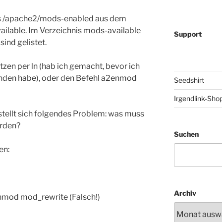
nis /apache2/mods-enabled aus dem
ilable. Im Verzeichnis mods-available
Support
sind gelistet.
zen per ln (hab ich gemacht, bevor ich
unden habe), oder den Befehl a2enmod
Seedshirt
Irgendlink-Sho
 stellt sich folgendes Problem: was muss
rden?
Suchen
en:
Archiv
2enmod mod_rewrite (Falsch!)