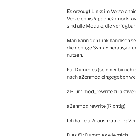
Es erzeugt Links im Verzeich
Verzeichnis /apache2/mods-ava
sind alle Module, die verfügbar 
Man kann den Link händisch set
die richtige Syntax herausgef
nutzen.
Für Dummies (so einer bin ich)
nach a2enmod eingegeben we
z.B. um mod_rewrite zu aktiver
a2enmod rewrite (Richtig)
Ich hatte u. A. ausprobiert: a
Dies für Dummies wie mich.