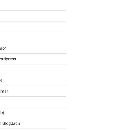
oap*
ordpress
t
lmar
le)
m Blogdach