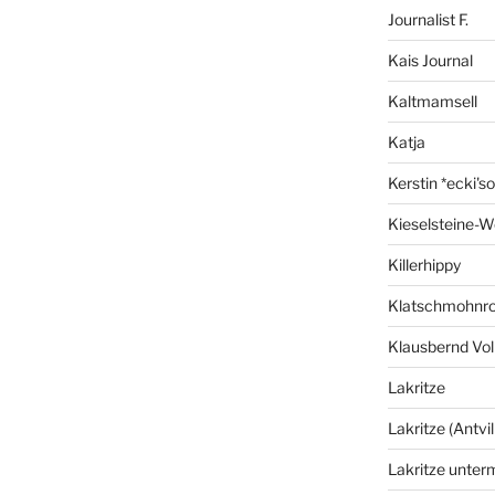
Journalist F.
Kais Journal
Kaltmamsell
Katja
Kerstin *ecki's
Kieselsteine-W
Killerhippy
Klatschmohnro
Klausbernd Vol
Lakritze
Lakritze (Antvil
Lakritze unter