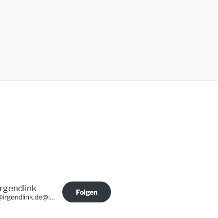
Irgendlink
Folgen
@irgendlink.de@irgendlink.de