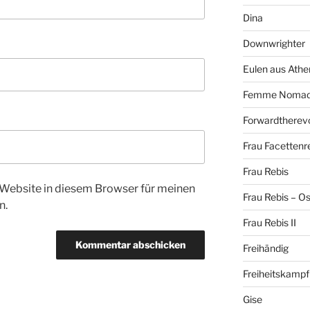
Dina
Downwrighter
Eulen aus Athe
Femme Noma
Forwardtherevo
Frau Facettenr
Frau Rebis
Website in diesem Browser für meinen
Frau Rebis – O
n.
Frau Rebis II
Freihändig
Freiheitskampf
Gise