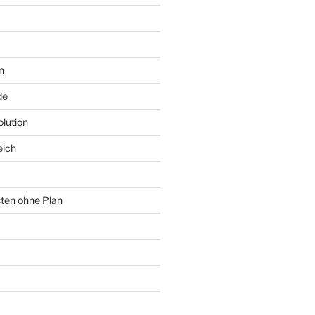
n
de
lution
eich
sten ohne Plan