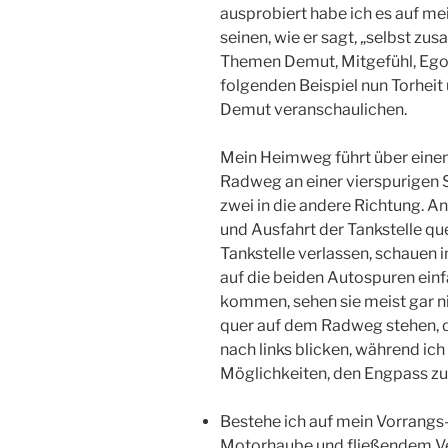
ausprobiert habe ich es auf m
seinen, wie er sagt, „selbst 
Themen Demut, Mitgefühl, Ego
folgenden Beispiel nun Torheit
Demut veranschaulichen.
Mein Heimweg führt über einen
Radweg an einer vierspurigen St
zwei in die andere Richtung. An 
und Ausfahrt der Tankstelle qu
Tankstelle verlassen, schauen in
auf die beiden Autospuren einfä
kommen, sehen sie meist gar n
quer auf dem Radweg stehen, d
nach links blicken, während ich
Möglichkeiten, den Engpass zu
Bestehe ich auf mein Vorrangs
Motorhaube und fließendem Ver