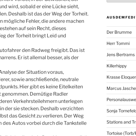
nd wird, sobald er eine Lücke sieht,
en. Deshalb ist das der Weg der Torheit.
AUSDEMFEDI
an mögliche Fehler, die andere machen
estehen auf sein Recht, dieses
Der Brumme
g der Torheit bringt Leid und
Herr Tommi
utofahrer den Radweg freigibt. Das ist
Jens Bertrams
rrens. Er ist allemal besser, als der
Killerhippy
nalyse der Situation voraus,
Krasse Eloque
rer, sowie anschließende, neutrale
nkts. Hier gibt es keine Eitelkeiten
Marcus Jasch
ahrt genommen. Demütige Radler
Personalausw
anderen Verkehrsteilehmern unterlegen
in der sie stecken. Deshalb verzichten
Sonja Tornefel
elbst das Gesicht zu verlieren. Der Weg
Stations and Tr
 des Autos vorbei durch die Tankstelle
Tortoise (Torb/