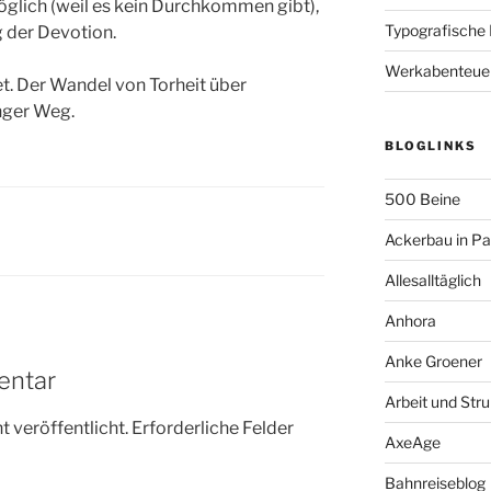
öglich (weil es kein Durchkommen gibt),
Typografische
g der Devotion.
Werkabenteue
et. Der Wandel von Torheit über
nger Weg.
BLOGLINKS
500 Beine
Ackerbau in P
Allesalltäglich
Anhora
Anke Groener
entar
Arbeit und Stru
 veröffentlicht.
Erforderliche Felder
AxeAge
Bahnreiseblog