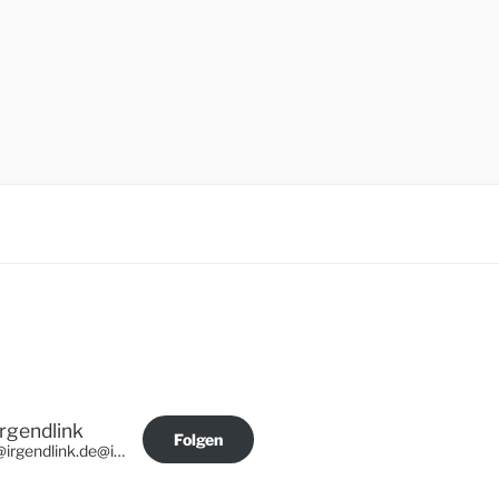
Irgendlink
Folgen
@irgendlink.de@irgendlink.de