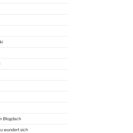
ki
l
rm Blogdach
au wundert sich