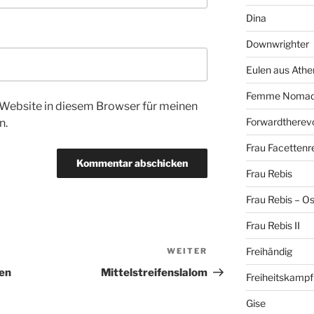
Dina
Downwrighter
Eulen aus Athe
Femme Noma
Website in diesem Browser für meinen
Forwardtherevo
n.
Frau Facettenr
Frau Rebis
Frau Rebis – O
Frau Rebis II
Freihändig
WEITER
Nächster
Beitrag
den
Mittelstreifenslalom
Freiheitskampf
Gise