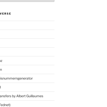
VERSE
nz
en
eisnummerngenerator
d
ansfers by Albert Guillaumes
Fednet)