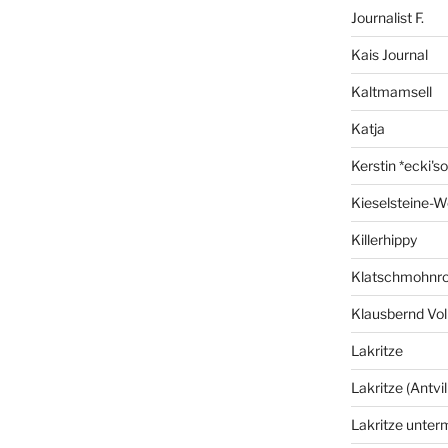
Journalist F.
Kais Journal
Kaltmamsell
Katja
Kerstin *ecki's
Kieselsteine-W
Killerhippy
Klatschmohnro
Klausbernd Vol
Lakritze
Lakritze (Antvil
Lakritze unter