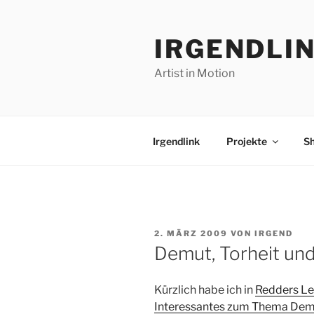
Zum
Inhalt
IRGENDLI
springen
Artist in Motion
Irgendlink
Projekte
S
VERÖFFENTLICHT
2. MÄRZ 2009
VON
IRGEND
AM
Demut, Torheit un
Kürzlich habe ich in
Redders Le
Interessantes zum Thema De