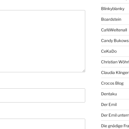
Blinkyblanky
Boardstein
CaféWeltenall
Candy Bukows
CeKaDo
Christian Wöhr
Claudia Klinger
Crocos Blog
Dentaku
Der Emil
Der Emil unte
Die gnädige Fr