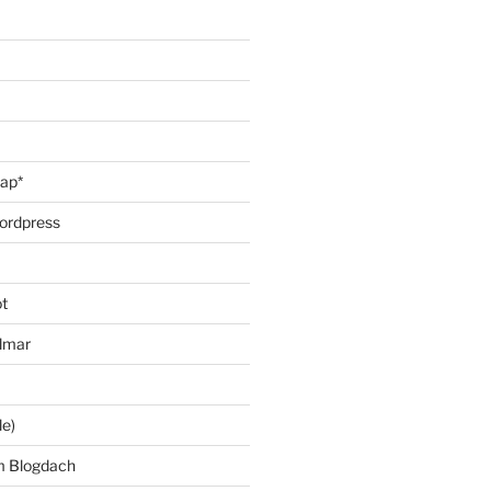
oap*
ordpress
t
lmar
le)
m Blogdach