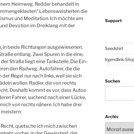
einem Heimweg. Redder behandelt in
zusammengeklauten“ Lebensweisheiten die
ismus und Meditation. Ich möchte am
Support
 und Devotion im Dreiklang mit der
, in beide Richtungen ausgewiesenen,
Seedshirt
raße entlang. Zwei Spuren in die eine,
Irgendlink-Sho
der Straße liegt eine Tankstelle. Die Ein-
eren den Radweg. Autofahrer, die die
 der Regel nur nach links, weil sie sich
Suchen
deln wollen. Radler, die von rechts
icht. Deshalb kommt es vor, dass Autos
eren Fahrer, suchend nach einer Lücke,
 mich von rechts nähere. Ich habe drei
 meistern:
Archiv
-Recht, quetsche ich mich zwischen
kehr vorbei, in der Gewissheit, der