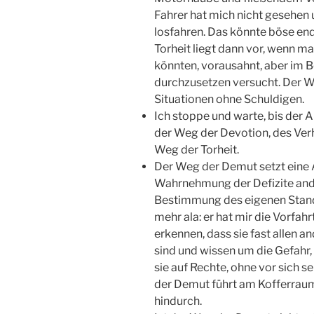
Fahrer hat mich nicht gesehen u
losfahren. Das könnte böse end
Torheit liegt dann vor, wenn m
könnten, vorausahnt, aber im B
durchzusetzen versucht. Der We
Situationen ohne Schuldigen.
Ich stoppe und warte, bis der A
der Weg der Devotion, des Verha
Weg der Torheit.
Der Weg der Demut setzt eine A
Wahrnehmung der Defizite ande
Bestimmung des eigenen Standpu
mehr ala: er hat mir die Vorf
erkennen, dass sie fast allen 
sind und wissen um die Gefahr, 
sie auf Rechte, ohne vor sich s
der Demut führt am Kofferraum
hindurch.