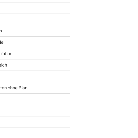
n
de
lution
eich
sten ohne Plan