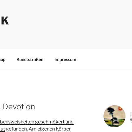
NK
hop
Kunststraßen
Impressum
d Devotion
bensweisheiten geschmökert und
mut
gefunden. Am eigenen Körper