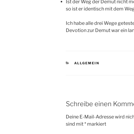
Ist der Weg der Demut nicht m
so ist er identisch mit dem We
Ich habe alle drei Wege getest
Devotion zur Demut war ein la
KATEGORIEN
ALLGEMEIN
Schreibe einen Komm
Deine E-Mail-Adresse wird nicht
sind mit
*
markiert