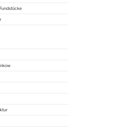
 Fundstücke
r
ankow
ktur