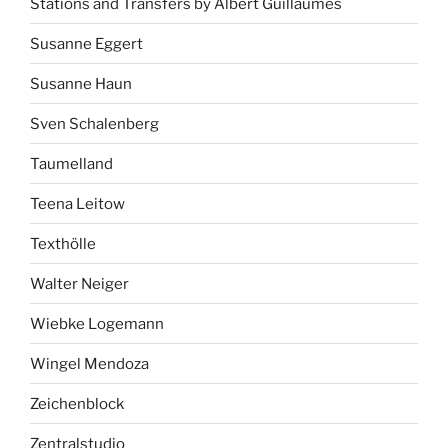
Stations and Transfers by Albert Guillaumes
Susanne Eggert
Susanne Haun
Sven Schalenberg
Taumelland
Teena Leitow
Texthölle
Walter Neiger
Wiebke Logemann
Wingel Mendoza
Zeichenblock
Zentralstudio