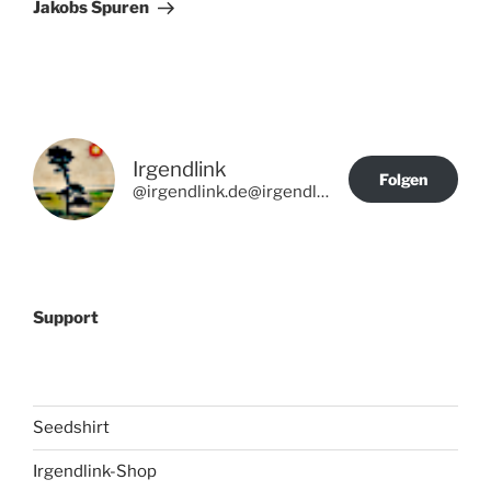
Beitrag
Jakobs Spuren
Irgendlink
Folgen
@irgendlink.de@irgendlink.de
Support
Seedshirt
Irgendlink-Shop