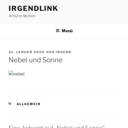
Zum
IRGENDLINK
Inhalt
Artist in Motion
springen
Menü
VERÖFFENTLICHT
31. JANUAR 2009
VON
IRGEND
AM
Nebel und Sonne
KATEGORIEN
ALLGEMEIN
Eine Antwort auf „Nebel und Sonne“