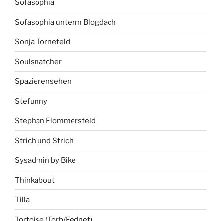
Sofasophia
Sofasophia unterm Blogdach
Sonja Tornefeld
Soulsnatcher
Spazierensehen
Stefunny
Stephan Flommersfeld
Strich und Strich
Sysadmin by Bike
Thinkabout
Tilla
Tortoise (Torb/Fednet)