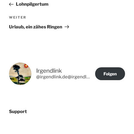
Beitrag
Lohnpilgertum
Nächster
WEITER
Beitrag
Urlaub, ein zähes Ringen
Irgendlink
Folgen
@irgendlink.de@irgendlink.de
Support