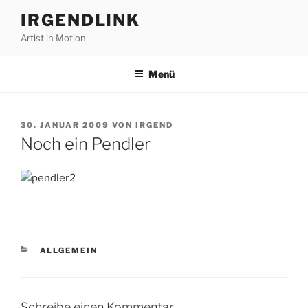
Zum
IRGENDLINK
Inhalt
Artist in Motion
springen
Menü
VERÖFFENTLICHT
30. JANUAR 2009
VON
IRGEND
AM
Noch ein Pendler
KATEGORIEN
ALLGEMEIN
Schreibe einen Kommentar