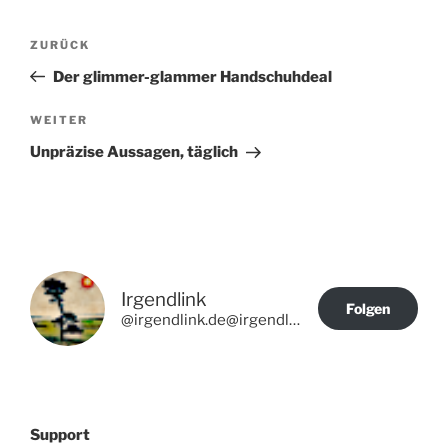
Beitragsnavigation
Vorheriger
ZURÜCK
Beitrag
Der glimmer-glammer Handschuhdeal
Nächster
WEITER
Beitrag
Unpräzise Aussagen, täglich
Irgendlink
Folgen
@irgendlink.de@irgendlink.de
Support