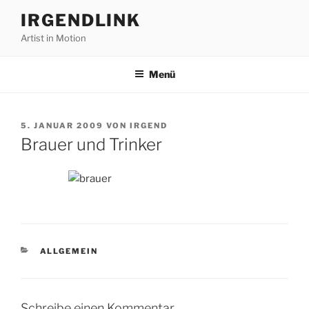
Zum
IRGENDLINK
Inhalt
Artist in Motion
springen
Menü
VERÖFFENTLICHT
5. JANUAR 2009
VON
IRGEND
AM
Brauer und Trinker
KATEGORIEN
ALLGEMEIN
Schreibe einen Kommentar