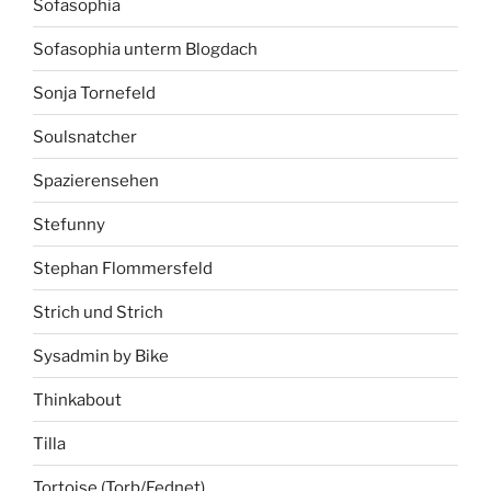
Sofasophia
Sofasophia unterm Blogdach
Sonja Tornefeld
Soulsnatcher
Spazierensehen
Stefunny
Stephan Flommersfeld
Strich und Strich
Sysadmin by Bike
Thinkabout
Tilla
Tortoise (Torb/Fednet)