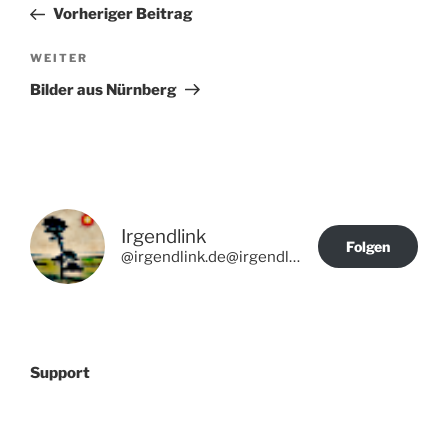
Beitrag
Vorheriger Beitrag
Nächster
WEITER
Beitrag
Bilder aus Nürnberg
Irgendlink
Folgen
@irgendlink.de@irgendlink.de
Support