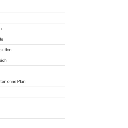
n
de
lution
eich
sten ohne Plan