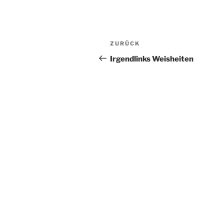
Beitragsnavigation
Vorheriger
ZURÜCK
Beitrag
Irgendlinks Weisheiten