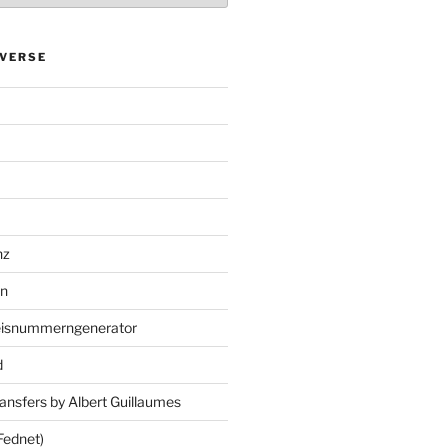
VERSE
nz
en
eisnummerngenerator
d
ansfers by Albert Guillaumes
Fednet)