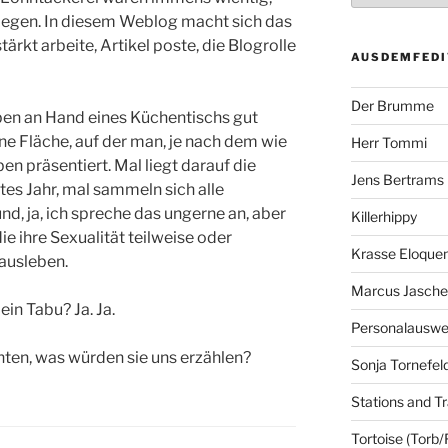
 legen. In diesem Weblog macht sich das
ärkt arbeite, Artikel poste, die Blogrolle
AUSDEMFEDI
Der Brumme
en an Hand eines Küchentischs gut
ine Fläche, auf der man, je nach dem wie
Herr Tommi
en präsentiert. Mal liegt darauf die
Jens Bertrams
tes Jahr, mal sammeln sich alle
d, ja, ich spreche das ungerne an, aber
Killerhippy
e ihre Sexualität teilweise oder
Krasse Eloque
ausleben.
Marcus Jasch
ein Tabu? Ja. Ja.
Personalausw
en, was würden sie uns erzählen?
Sonja Tornefel
Stations and Tr
Tortoise (Torb/