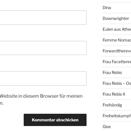
Dina
Downwrighter
Eulen aus Athe
Femme Noma
Forwardtherevo
Frau Facettenr
Frau Rebis
Frau Rebis – O
Frau Rebis II
Website in diesem Browser für meinen
n.
Freihändig
Freiheitskampf
Gise