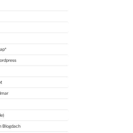
oap*
ordpress
t
lmar
le)
m Blogdach