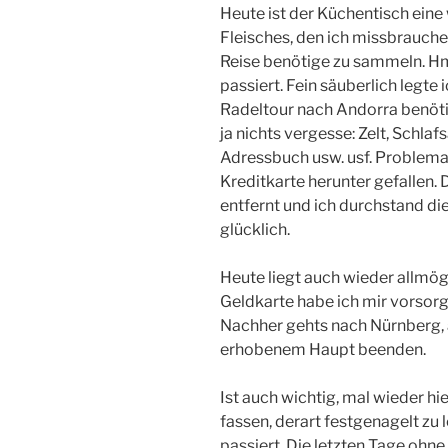
Heute ist der Küchentisch eine 
Fleisches, den ich missbrauche,
Reise benötige zu sammeln. Hm
passiert. Fein säuberlich legte 
Radeltour nach Andorra benöti
ja nichts vergesse: Zelt, Schlaf
Adressbuch usw. usf. Problemat
Kreditkarte herunter gefallen. 
entfernt und ich durchstand die 
glücklich.
Heute liegt auch wieder allmög
Geldkarte habe ich mir vorsorg
Nachher gehts nach Nürnberg, 
erhobenem Haupt beenden.
Ist auch wichtig, mal wieder h
fassen, derart festgenagelt zu l
passiert. Die letzten Tage ohn