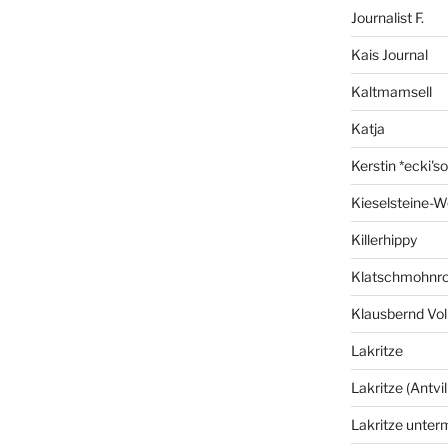
Journalist F.
Kais Journal
Kaltmamsell
Katja
Kerstin *ecki's
Kieselsteine-W
Killerhippy
Klatschmohnro
Klausbernd Vol
Lakritze
Lakritze (Antvil
Lakritze unter