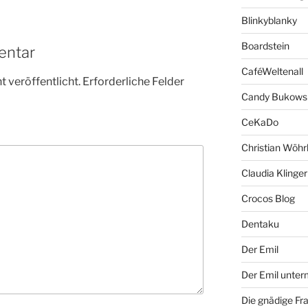
Blinkyblanky
Boardstein
entar
CaféWeltenall
 veröffentlicht.
Erforderliche Felder
Candy Bukows
CeKaDo
Christian Wöhr
Claudia Klinger
Crocos Blog
Dentaku
Der Emil
Der Emil unte
Die gnädige Fr