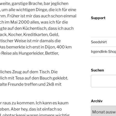
weite, garstige Brache, bar jeglichen
 um alle wichtigen Dinge, die ich für eine
m. Früher ist mir das auch schon einmal
Support
ich im Mai 2000 alles, was ich für die
gte auf den Küchentisch, dass ich auch
sack, Kocher, Kreditkarten, Geld,
ischer Weise ist mir damals die
Seedshirt
Das bemerkte ich erst in Dijon, 400 km
Irgendlink-Sho
Reise als Hungerleider, Bettler,
Suchen
liches Zeug auf dem Tisch. Die
lich mit Tesa auf den Bauch geklebt.
alte Freunde treffen und 2k8 mit
Archiv
ier raus zu kommen. Ich kann es kaum
eben. Aber hey, das ist einfach so
e Lohntackerei waren immens wichtig,