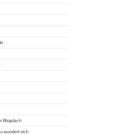
ki
l
rm Blogdach
au wundert sich