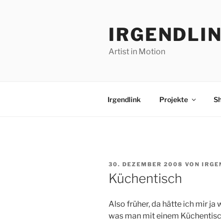
Zum
Inhalt
IRGENDLI
springen
Artist in Motion
Irgendlink
Projekte
S
VERÖFFENTLICHT
30. DEZEMBER 2008
VON
IRGE
AM
Küchentisch
Also früher, da hätte ich mir j
was man mit einem Küchentisch