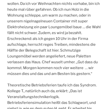
wollen. Da ich vor Weihnachten nichts vorhabe, bin ich
heute mal rüber gefahren. Ob ich nun Holz in die
Wohnung schleppe, um warm zu machen, oder in
unserem nigelnagelneuen Container mit super
Elektroheizung ein paar Loungemöbel baue … die Wahl
fällt nicht schwer. Zudem, es wird ja bezahlt.
Erschreckend: als ich gegen 10 Uhr in der Firma
aufschlage, herrscht reges Treiben, mindestens die
Hälfte der Belegschaft ist hier. Schmutzige
Loungemöbel werden angeliefert, neue Paletten
verlassen das Haus. Chef wuselt umher. „Gut dass du
kommst. Morgen kommen noch vier weitere … wir
müssen dies und das und am Besten bis gestern.“
Theoretische Betriebsferien taufe ich das Syndrom.
Kollege T., natürlich auch da, erklärt: „Das ist
Veranstaltungstechnikerlogik.
Betriebsferiensimulation heißt das Schlagwort, und
siehst ja, wie es dem guten H. geht. Er arbeitet bis