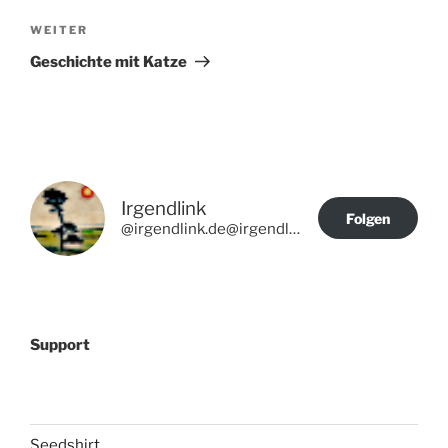
Nächster
WEITER
Beitrag
Geschichte mit Katze
Irgendlink
Folgen
@irgendlink.de@irgendlink.de
Support
Seedshirt