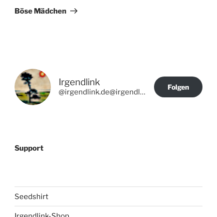
Beitrag
Böse Mädchen
Irgendlink
Folgen
@irgendlink.de@irgendlink.de
Support
Seedshirt
Irgendlink-Shop