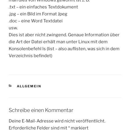
man dies von Windows gewohnt ist z. B.
.txt – ein einfaches Textdokument
.jpg – ein Bild im Format Jpeg
.doc – eine Word Textdatei
usw.
Dies ist aber nicht zwingend. Genaue Information über
die Art der Datei erhält man unter Linux mit dem
Konsolenbefehl ls (list – also auflisten, was sich in dem
Verzeichnis befindet)
KATEGORIEN
ALLGEMEIN
Schreibe einen Kommentar
Deine E-Mail-Adresse wird nicht veröffentlicht.
Erforderliche Felder sind mit
*
markiert