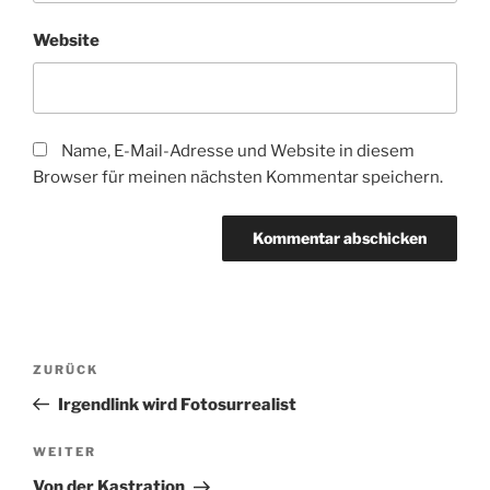
Website
Name, E-Mail-Adresse und Website in diesem
Browser für meinen nächsten Kommentar speichern.
Beitragsnavigation
Vorheriger
ZURÜCK
Beitrag
Irgendlink wird Fotosurrealist
Nächster
WEITER
Beitrag
Von der Kastration