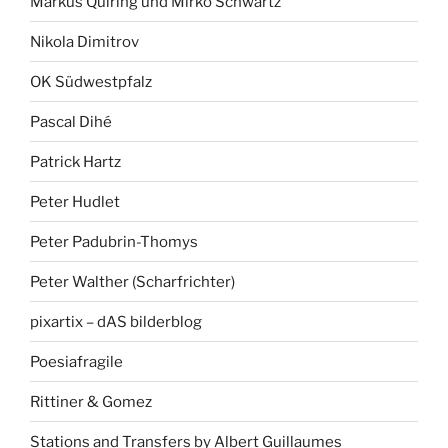
Markus Quiring und Mirko Schwartz
Nikola Dimitrov
OK Südwestpfalz
Pascal Dihé
Patrick Hartz
Peter Hudlet
Peter Padubrin-Thomys
Peter Walther (Scharfrichter)
pixartix – dAS bilderblog
Poesiafragile
Rittiner & Gomez
Stations and Transfers by Albert Guillaumes