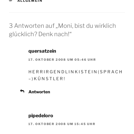
KATEGORIEN
ALLGEMEIN
3 Antworten auf „Moni, bist du wirklich
glücklich? Denk nach!“
quersatzein
17. OKTOBER 2008 UM 05:46 UHR
H E R R I R G E N D L I N K I S T E I N ( S P R A C H
– ) K Ü N S T L E R !
Antworten
pipedeloro
17. OKTOBER 2008 UM 15:45 UHR