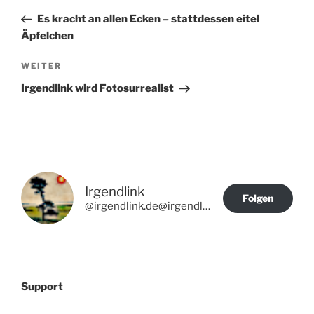
Beitrag
Es kracht an allen Ecken – stattdessen eitel
Äpfelchen
Nächster
WEITER
Beitrag
Irgendlink wird Fotosurrealist
Irgendlink
Folgen
@irgendlink.de@irgendlink.de
Support