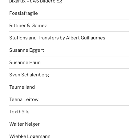
pixartix – dAS bilderblog
Poesiafragile
Rittiner & Gomez
Stations and Transfers by Albert Guillaumes
Susanne Eggert
Susanne Haun
Sven Schalenberg
Taumelland
Teena Leitow
Texthölle
Walter Neiger
Wiebke Logemann