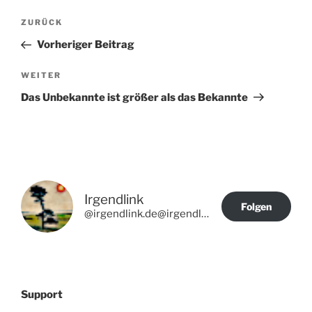
Beitragsnavigation
Vorheriger
ZURÜCK
Beitrag
Vorheriger Beitrag
Nächster
WEITER
Beitrag
Das Unbekannte ist größer als das Bekannte
Irgendlink
Folgen
@irgendlink.de@irgendlink.de
Support