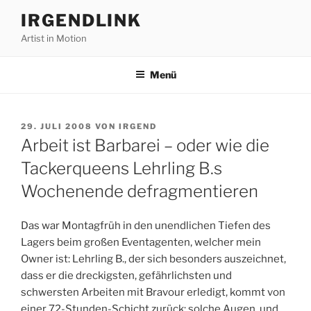
Zum
IRGENDLINK
Inhalt
Artist in Motion
springen
Menü
VERÖFFENTLICHT
29. JULI 2008
VON
IRGEND
AM
Arbeit ist Barbarei – oder wie die
Tackerqueens Lehrling B.s
Wochenende defragmentieren
Das war Montagfrüh in den unendlichen Tiefen des
Lagers beim großen Eventagenten, welcher mein
Owner ist: Lehrling B., der sich besonders auszeichnet,
dass er die dreckigsten, gefährlichsten und
schwersten Arbeiten mit Bravour erledigt, kommt von
einer 72-Stunden-Schicht zurück; solche Augen, und