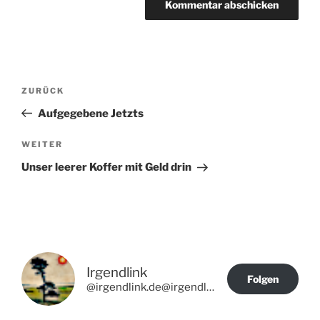
Beitragsnavigation
Vorheriger
ZURÜCK
Beitrag
Aufgegebene Jetzts
Nächster
WEITER
Beitrag
Unser leerer Koffer mit Geld drin
Irgendlink
Folgen
@irgendlink.de@irgendlink.de