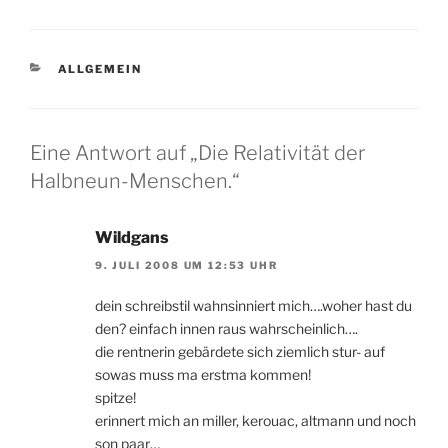
KATEGORIEN
ALLGEMEIN
Eine Antwort auf „Die Relativität der
Halbneun-Menschen.“
Wildgans
9. JULI 2008 UM 12:53 UHR
dein schreibstil wahnsinniert mich….woher hast du
den? einfach innen raus wahrscheinlich….
die rentnerin gebärdete sich ziemlich stur- auf
sowas muss ma erstma kommen!
spitze!
erinnert mich an miller, kerouac, altmann und noch
son paar…