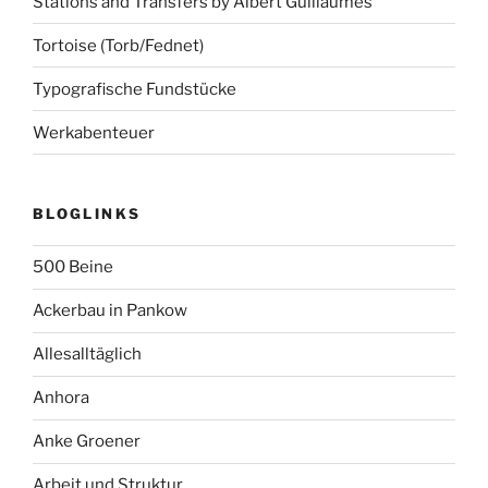
Stations and Transfers by Albert Guillaumes
Tortoise (Torb/Fednet)
Typografische Fundstücke
Werkabenteuer
BLOGLINKS
500 Beine
Ackerbau in Pankow
Allesalltäglich
Anhora
Anke Groener
Arbeit und Struktur