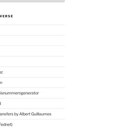
VERSE
nz
en
eisnummerngenerator
d
ansfers by Albert Guillaumes
Fednet)