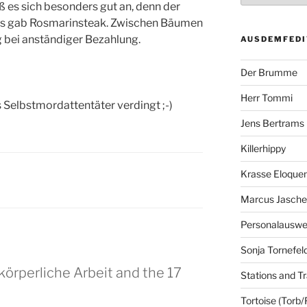
ß es sich besonders gut an, denn der
. Es gab Rosmarinsteak. Zwischen Bäumen
ng bei anständiger Bezahlung.
AUSDEMFEDI
Der Brumme
Herr Tommi
ls Selbstmordattentäter verdingt ;-)
Jens Bertrams
Killerhippy
Krasse Eloque
Marcus Jasch
Personalausw
Sonja Tornefel
körperliche Arbeit and the 17
Stations and Tr
Tortoise (Torb/