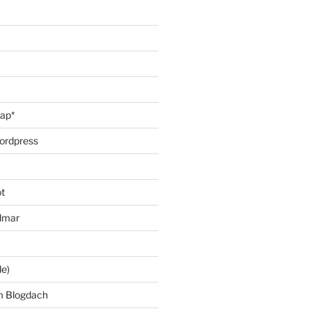
oap*
ordpress
t
lmar
le)
m Blogdach