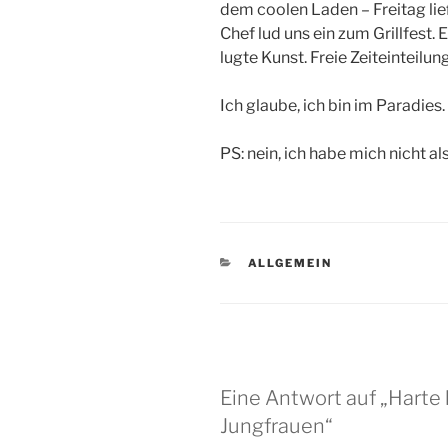
dem coolen Laden – Freitag lie
Chef lud uns ein zum Grillfest
lugte Kunst. Freie Zeiteinteilu
Ich glaube, ich bin im Paradies.
PS: nein, ich habe mich nicht a
KATEGORIEN
ALLGEMEIN
Eine Antwort auf „Harte 
Jungfrauen“