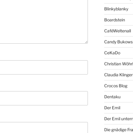
Blinkyblanky
Boardstein
CaféWeltenall
Candy Bukows
CeKaDo
Christian Wöhr
Claudia Klinger
Crocos Blog
Dentaku
Der Emil
Der Emil unte
Die gnädige Fr