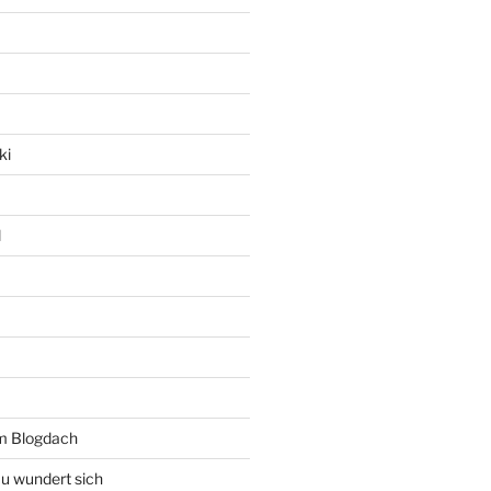
ki
l
rm Blogdach
au wundert sich