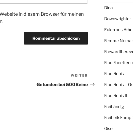
Dina
Website in diesem Browser für meinen
Downwrighter
n.
Eulen aus Athe
Femme Noma
Forwardtherevo
Frau Facettenr
Frau Rebis
WEITER
Nächster
Beitrag
Gefunden bei 500Beine
Frau Rebis – O
Frau Rebis II
Freihändig
Freiheitskampf
Gise