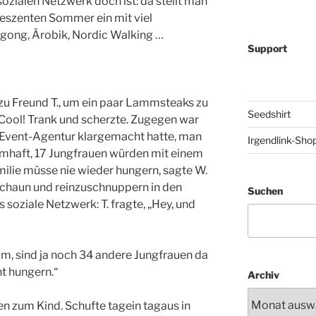
ozialen Netzwerk doch ist: da stellt man
leszenten Sommer ein mit viel
igong, Ärobik, Nordic Walking …
Support
zu Freund T., um ein paar Lammsteaks zu
Seedshirt
 Cool! Trank und scherzte. Zugegen war
e Event-Agentur klargemacht hatte, man
Irgendlink-Sho
aumhaft, 17 Jungfrauen würden mit einem
lie müsse nie wieder hungern, sagte W.
uschaun und reinzuschnuppern in den
Suchen
soziale Netzwerk: T. fragte, „Hey, und
m, sind ja noch 34 andere Jungfrauen da
ht hungern.“
Archiv
en zum Kind. Schufte tagein tagaus in