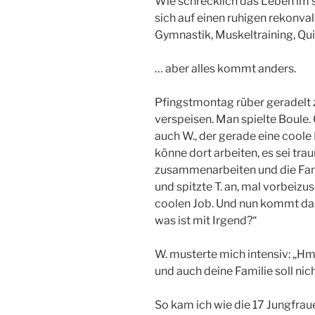
Wie schrecklich das Leben im s
sich auf einen ruhigen rekonva
Gymnastik, Muskeltraining, Qu
… aber alles kommt anders.
Pfingstmontag rüber geradelt 
verspeisen. Man spielte Boule.
auch W., der gerade eine cool
könne dort arbeiten, es sei tr
zusammenarbeiten und die Fami
und spitzte T. an, mal vorbeiz
coolen Job. Und nun kommt das 
was ist mit Irgend?“
W. musterte mich intensiv: „Hm
und auch deine Familie soll nic
So kam ich wie die 17 Jungfrau