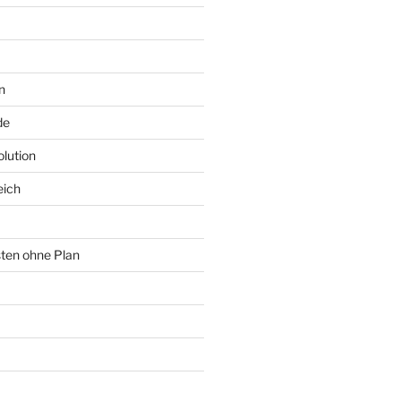
n
de
lution
eich
sten ohne Plan