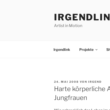
Zum
Inhalt
IRGENDLI
springen
Artist in Motion
Irgendlink
Projekte
S
VERÖFFENTLICHT
24. MAI 2008
VON
IRGEND
AM
Harte körperliche 
Jungfrauen