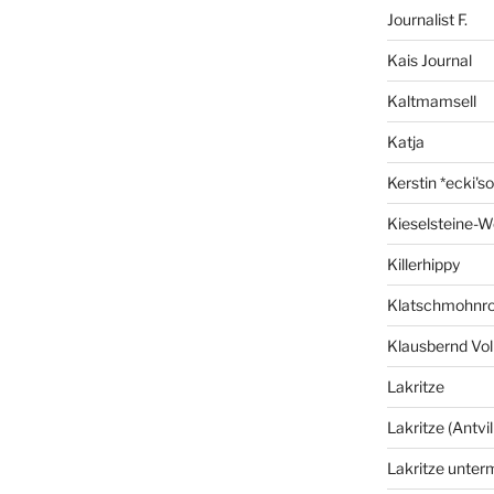
Journalist F.
Kais Journal
Kaltmamsell
Katja
Kerstin *ecki's
Kieselsteine-W
Killerhippy
Klatschmohnro
Klausbernd Vol
Lakritze
Lakritze (Antvil
Lakritze unter