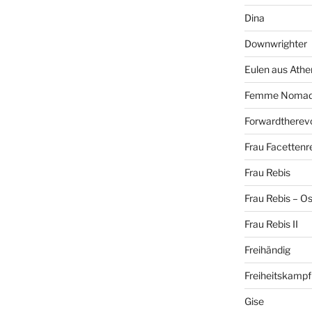
Dina
Downwrighter
Eulen aus Athe
Femme Noma
Forwardtherevo
Frau Facettenr
Frau Rebis
Frau Rebis – O
Frau Rebis II
Freihändig
Freiheitskampf
Gise