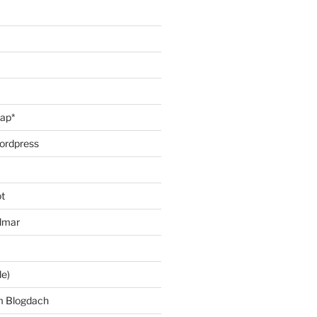
oap*
ordpress
t
lmar
le)
m Blogdach