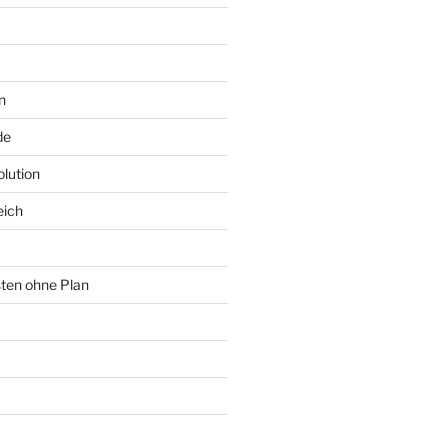
n
de
lution
eich
sten ohne Plan