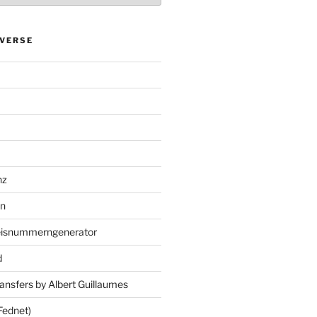
VERSE
nz
en
eisnummerngenerator
d
ansfers by Albert Guillaumes
Fednet)