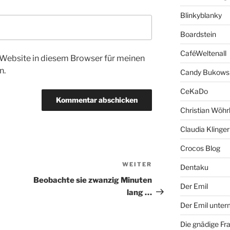
Blinkyblanky
Boardstein
CaféWeltenall
Website in diesem Browser für meinen
n.
Candy Bukows
CeKaDo
Christian Wöhr
Claudia Klinger
Crocos Blog
WEITER
Nächster
Dentaku
Beitrag
Beobachte sie zwanzig Minuten
Der Emil
lang …
Der Emil unte
Die gnädige Fr