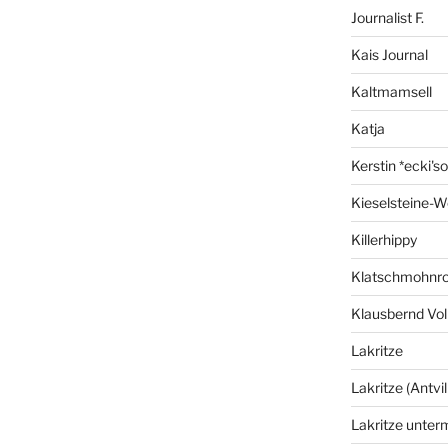
Journalist F.
Kais Journal
Kaltmamsell
Katja
Kerstin *ecki's
Kieselsteine-W
Killerhippy
Klatschmohnro
Klausbernd Vol
Lakritze
Lakritze (Antvil
Lakritze unter