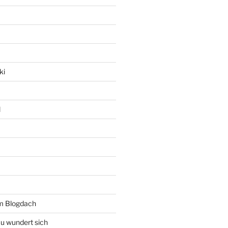
ki
l
rm Blogdach
au wundert sich