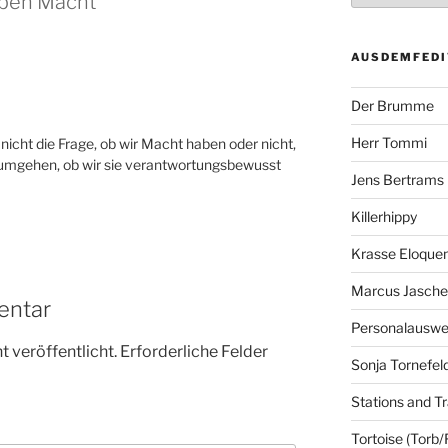
aben Macht“
AUSDEMFEDI
Der Brumme
Herr Tommi
 nicht die Frage, ob wir Macht haben oder nicht,
it umgehen, ob wir sie verantwortungsbewusst
Jens Bertrams
Killerhippy
Krasse Eloque
Marcus Jasch
entar
Personalausw
 veröffentlicht.
Erforderliche Felder
Sonja Tornefel
Stations and Tr
Tortoise (Torb/