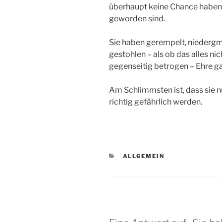
überhaupt keine Chance haben.
geworden sind.
Sie haben gerempelt, niedergm
gestohlen – als ob das alles ni
gegenseitig betrogen – Ehre ga
Am Schlimmsten ist, dass sie n
richtig gefährlich werden.
KATEGORIEN
ALLGEMEIN