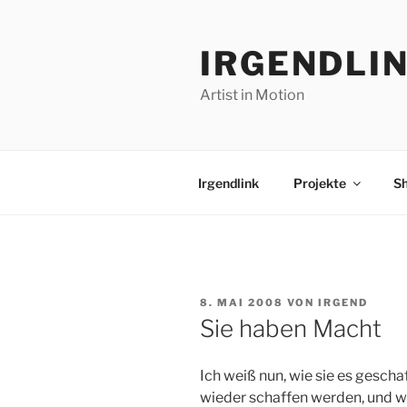
Zum
Inhalt
IRGENDLI
springen
Artist in Motion
Irgendlink
Projekte
S
VERÖFFENTLICHT
8. MAI 2008
VON
IRGEND
AM
Sie haben Macht
Ich weiß nun, wie sie es gesch
wieder schaffen werden, und 