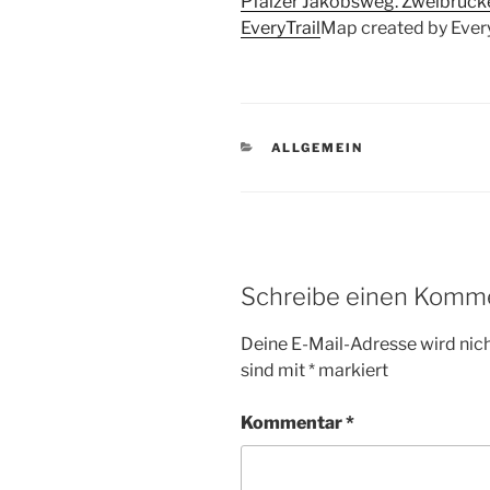
Pfälzer Jakobsweg. Zweibrück
EveryTrail
Map created by Every
KATEGORIEN
ALLGEMEIN
Schreibe einen Komm
Deine E-Mail-Adresse wird nicht
sind mit
*
markiert
Kommentar
*