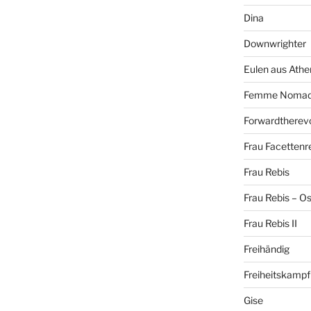
Dina
Downwrighter
Eulen aus Athe
Femme Noma
Forwardtherevo
Frau Facettenr
Frau Rebis
Frau Rebis – O
Frau Rebis II
Freihändig
Freiheitskampf
Gise