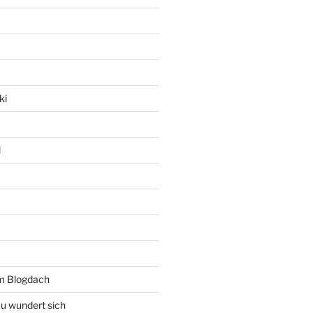
ki
l
rm Blogdach
au wundert sich