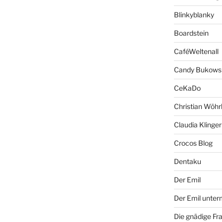
Blinkyblanky
Boardstein
CaféWeltenall
Candy Bukows
CeKaDo
Christian Wöhr
Claudia Klinger
Crocos Blog
Dentaku
Der Emil
Der Emil unte
Die gnädige Fr