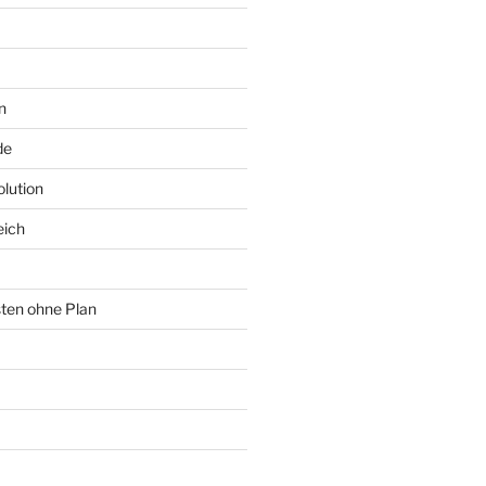
n
de
lution
eich
sten ohne Plan