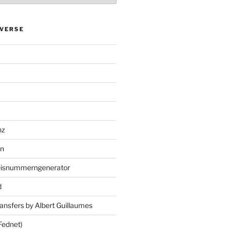
VERSE
nz
en
eisnummerngenerator
d
ansfers by Albert Guillaumes
Fednet)