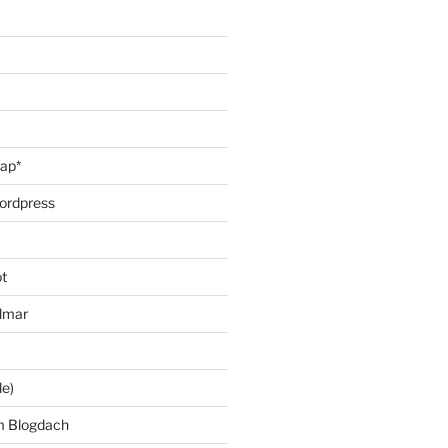
oap*
ordpress
t
lmar
le)
m Blogdach