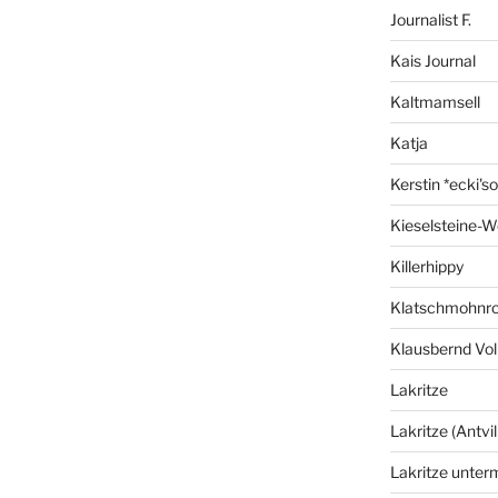
Journalist F.
Kais Journal
Kaltmamsell
Katja
Kerstin *ecki's
Kieselsteine-W
Killerhippy
Klatschmohnro
Klausbernd Vol
Lakritze
Lakritze (Antvil
Lakritze unter