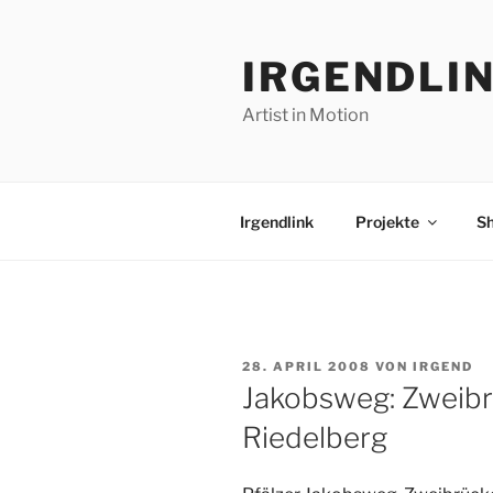
Zum
Inhalt
IRGENDLI
springen
Artist in Motion
Irgendlink
Projekte
S
VERÖFFENTLICHT
28. APRIL 2008
VON
IRGEND
AM
Jakobsweg: Zweib
Riedelberg