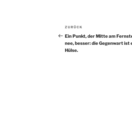
Beitragsnavigation
Vorheriger
ZURÜCK
Beitrag
Ein Punkt, der Mitte am Fernst
nee, besser: die Gegenwart ist 
Hülse.