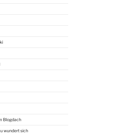
ki
l
rm Blogdach
au wundert sich