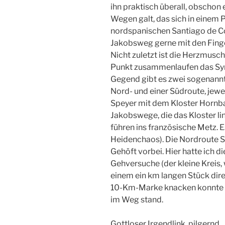
ihn praktisch überall, obschon 
Wegen galt, das sich in einem 
nordspanischen Santiago de C
Jakobsweg gerne mit den Finger
Nicht zuletzt ist die Herzmuschel
Punkt zusammenlaufen das Sym
Gegend gibt es zwei sogenann
Nord- und einer Südroute, jewe
Speyer mit dem Kloster Hornba
Jakobswege, die das Kloster lin
führen ins französische Metz. 
Heidenchaos). Die Nordroute 
Gehöft vorbei. Hier hatte ich d
Gehversuche (der kleine Kreis, 
einem ein km langen Stück direk
10-Km-Marke knacken konnte 
im Weg stand.
Gottloser Irgendlink, pilgernd.