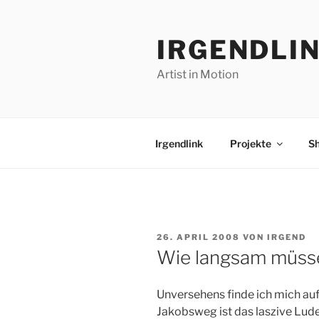
Zum
Inhalt
IRGENDLI
springen
Artist in Motion
Irgendlink
Projekte
S
VERÖFFENTLICHT
26. APRIL 2008
VON
IRGEND
AM
Wie langsam müsse
Unversehens finde ich mich au
Jakobsweg ist das laszive Lud