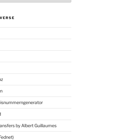
VERSE
nz
en
eisnummerngenerator
d
ansfers by Albert Guillaumes
Fednet)