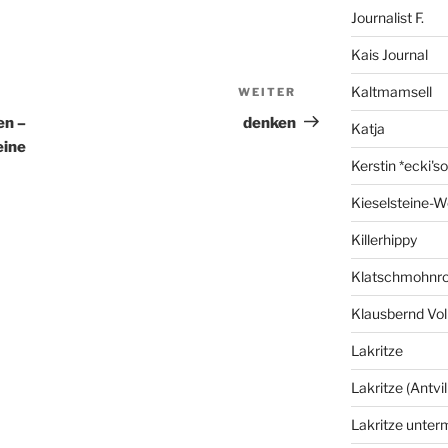
Journalist F.
Kais Journal
Kaltmamsell
WEITER
Nächster
Beitrag
en –
denken
Katja
eine
Kerstin *ecki's
Kieselsteine-W
Killerhippy
Klatschmohnro
Klausbernd Vol
Lakritze
Lakritze (Antvil
Lakritze unter