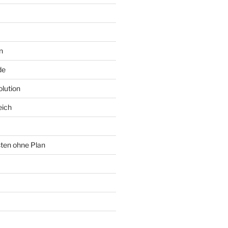
n
de
lution
eich
sten ohne Plan