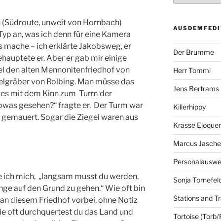
(Südroute, unweit von Hornbach)
AUSDEMFEDI
Typ an, was ich denn für eine Kamera
 mache – ich erklärte Jakobsweg, er
Der Brumme
behauptete er. Aber er gab mir einige
el den alten Mennonitenfriedhof von
Herr Tommi
gelgräber von Rolbing. Man müsse das
Jens Bertrams
ies mit dem Kinn zum Turm der
owas gesehen?“ fragte er. Der Turm war
Killerhippy
en gemauert. Sogar die Ziegel waren aus
Krasse Eloque
Marcus Jasch
Personalausw
e ich mich, „langsam musst du werden,
Sonja Tornefel
ge auf den Grund zu gehen.“ Wie oft bin
Stations and Tr
 an diesem Friedhof vorbei, ohne Notiz
ie oft durchquertest du das Land und
Tortoise (Torb/