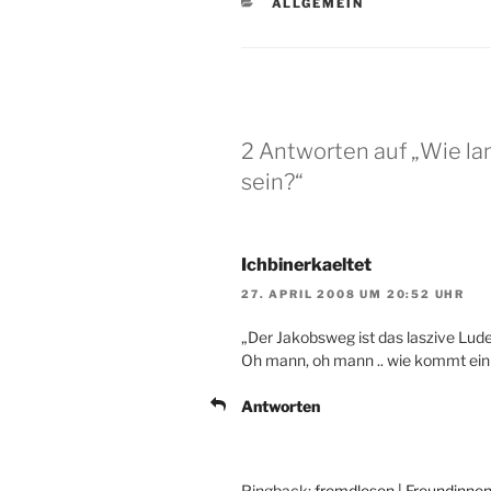
KATEGORIEN
ALLGEMEIN
2 Antworten auf „Wie l
sein?“
Ichbinerkaeltet
27. APRIL 2008 UM 20:52 UHR
„Der Jakobsweg ist das laszive Lu
Oh mann, oh mann .. wie kommt ein
Antworten
Pingback:
fremdlesen | Freundinne