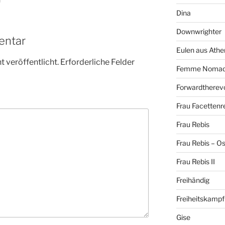
Dina
Downwrighter
entar
Eulen aus Athe
 veröffentlicht.
Erforderliche Felder
Femme Noma
Forwardtherevo
Frau Facettenr
Frau Rebis
Frau Rebis – O
Frau Rebis II
Freihändig
Freiheitskampf
Gise