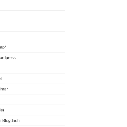
oap*
ordpress
t
lmar
le)
m Blogdach