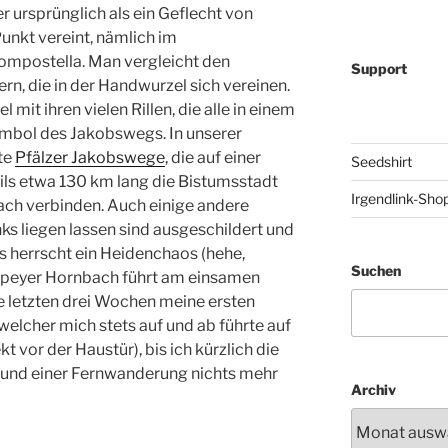
er ursprünglich als ein Geflecht von
Punkt vereint, nämlich im
ompostella. Man vergleicht den
Support
n, die in der Handwurzel sich vereinen.
 mit ihren vielen Rillen, die alle in einem
bol des Jakobswegs. In unserer
te
Pfälzer Jakobswege
, die auf einer
Seedshirt
ils etwa 130 km lang die Bistumsstadt
Irgendlink-Sho
ch verbinden. Auch einige andere
ks liegen lassen sind ausgeschildert und
Es herrscht ein Heidenchaos (hehe,
Suchen
Speyer Hornbach führt am einsamen
ie letzten drei Wochen meine ersten
welcher mich stets auf und ab führte auf
t vor der Haustür), bis ich kürzlich die
und einer Fernwanderung nichts mehr
Archiv