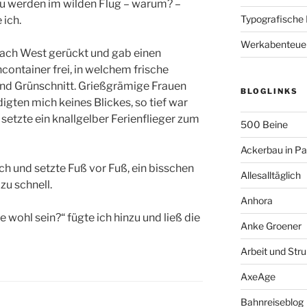
zu werden im wilden Flug – warum? –
Typografische
 ich.
Werkabenteue
nach West gerückt und gab einen
container frei, in welchem frische
und Grünschnitt. Grießgrämige Frauen
BLOGLINKS
igten mich keines Blickes, so tief war
setzte ein knallgelber Ferienflieger zum
500 Beine
Ackerbau in P
ch und setzte Fuß vor Fuß, ein bisschen
Allesalltäglich
zu schnell.
Anhora
wohl sein?“ fügte ich hinzu und ließ die
Anke Groener
Arbeit und Stru
AxeAge
Bahnreiseblog