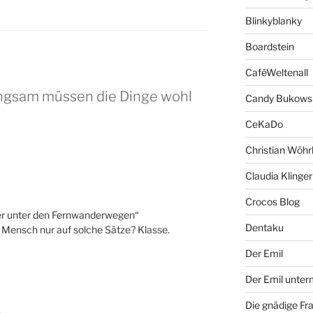
Blinkyblanky
Boardstein
CaféWeltenall
angsam müssen die Dinge wohl
Candy Bukows
CeKaDo
Christian Wöhr
Claudia Klinger
Crocos Blog
der unter den Fernwanderwegen“
Dentaku
 Mensch nur auf solche Sätze? Klasse.
Der Emil
Der Emil unte
Die gnädige Fr
n