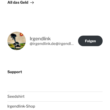
Beitrag
All das Geld
Irgendlink
Folgen
@irgendlink.de@irgendlink.de
Support
Seedshirt
Irgendlink-Shop