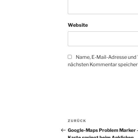
Website
Name, E-Mail-Adresse und 
nächsten Kommentar speicher
Beitragsnavigation
Vorheriger
ZURÜCK
Beitrag
Google-Maps Problem Marker 
Karte springt beim Anklicken