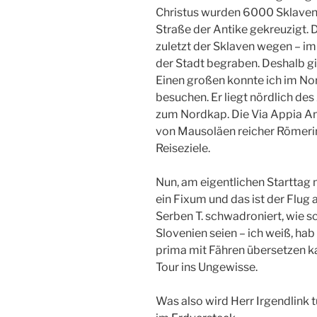
Christus wurden 6000 Sklaven 
Straße der Antike gekreuzigt. D
zuletzt der Sklaven wegen – im
der Stadt begraben. Deshalb gi
Einen großen konnte ich im No
besuchen. Er liegt nördlich de
zum Nordkap. Die Via Appia Ant
von Mausoläen reicher Römerin
Reiseziele.
Nun, am eigentlichen Starttag me
ein Fixum und das ist der Flug 
Serben T. schwadroniert, wie 
Slovenien seien – ich weiß, ha
prima mit Fähren übersetzen kan
Tour ins Ungewisse.
Was also wird Herr Irgendlink t