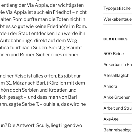
entlang der Via Appia, der wichtigsten
Typografische
ie Via Appia ist auch ein Friedhof – nicht
 alten Rom durfte man die Toten nicht in
Werkabenteue
bt es so gut wie keine Friedhöfe im Rom.
rden der Stadt entdecken. Ich werde ihn
BLOGLINKS
s Autobahnrings, direkt auf dem Weg
ica führt nach Süden. Sie ist gesäumt
500 Beine
nen und Römer. Sicher eines meiner
Ackerbau in P
Allesalltäglich
iner Reise ist alles offen. Es gibt nur
am 31. März nach Bari. (Kürzlich mit dem
Anhora
schön doch Serbien und Kroatien und
b ich gesagt – und dass man von Bari
Anke Groener
n, sagte Serbe T. – ouhlala, das wird ne
Arbeit und Stru
AxeAge
un? Die Antwort, Scully, liegt irgendwo
Bahnreiseblog