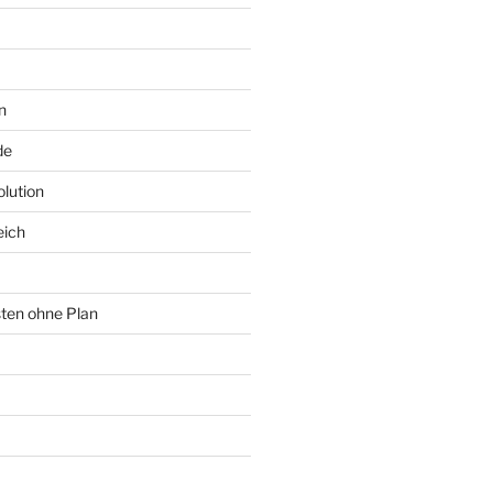
n
de
lution
eich
sten ohne Plan