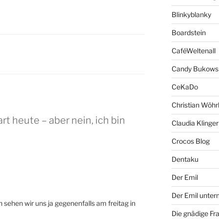
Blinkyblanky
Boardstein
CaféWeltenall
Candy Bukows
CeKaDo
Christian Wöhr
rt heute – aber nein, ich bin
Claudia Klinger
Crocos Blog
Dentaku
Der Emil
Der Emil unte
 sehen wir uns ja gegenenfalls am freitag in
Die gnädige Fr