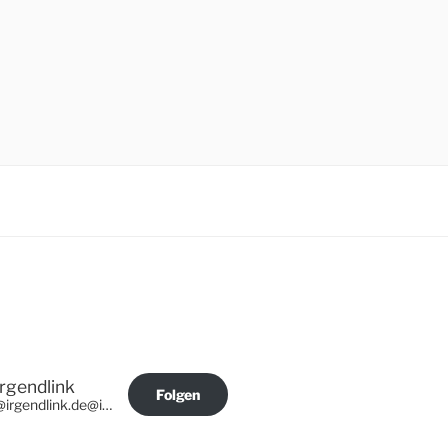
Irgendlink
Folgen
@irgendlink.de@irgendlink.de