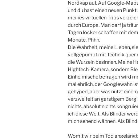
Nordkap auf. Auf Google-Maps is
und du hast einen neuen Punkt
meines virtuellen Trips verzei
durch Europa. Man darf ja tr
Tagen locker schaffen mit dem
Monate. Phhh.
Die Wahrheit, meine Lieben, si
vollgepumpt mit Technik quer 
die Wurzeln besinnen. Meine 
Hightech-Kamera, sondern Bleis
Einheimische befragen wird me
mal ehrlich, der Googlewahn is
gehyped, aber was nützt einem 
verzweifelt an garstigem Berg
nichts, absolut nichts kongruier
ich diese Welt. Als Blinder wer
mich sehend wähnen. Als Blinder
Womit wir beim Tod angelangt 