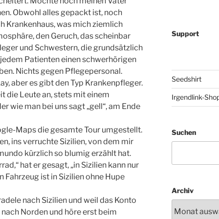
escheitert. Möchte noch meinen Vater
n. Obwohl alles gepackt ist, noch
h Krankenhaus, was mich ziemlich
Support
tmosphäre, den Geruch, das scheinbar
fleger und Schwestern, die grundsätzlich
 in jedem Patienten einen schwerhörigen
ben. Nichts gegen Pflegepersonal.
Seedshirt
y, aber es gibt den Typ Krankenpfleger.
it die Leute an, stets mit einem
Irgendlink-Sho
r wie man bei uns sagt „gell“, am Ende
ogle-Maps die gesamte Tour umgestellt.
Suchen
en, ins verruchte Sizilien, von dem mir
mundo kürzlich so blumig erzählt hat.
rad,“ hat er gesagt, „in Sizilien kann nur
n Fahrzeug ist in Sizilien ohne Hupe
Archiv
 radele nach Sizilien und weil das Konto
nn nach Norden und höre erst beim