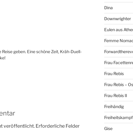
Dina
Downwrighter
Eulen aus Athe
Femme Noma
ie Reise geben. Eine schöne Zeit, Kräh-Duell-
Forwardtherevo
ke!
Frau Facettenr
Frau Rebis
Frau Rebis – O
Frau Rebis II
Freihändig
entar
Freiheitskampf
 veröffentlicht.
Erforderliche Felder
Gise