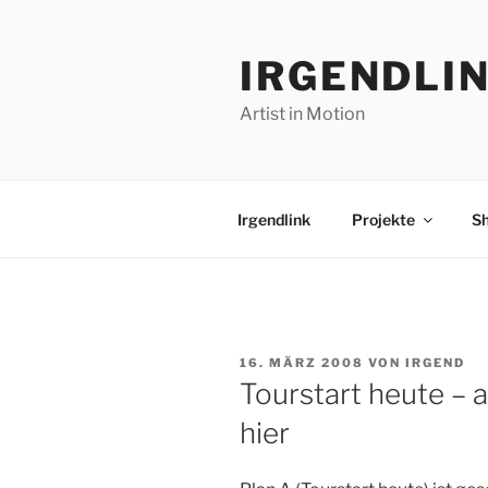
Zum
Inhalt
IRGENDLI
springen
Artist in Motion
Irgendlink
Projekte
S
VERÖFFENTLICHT
16. MÄRZ 2008
VON
IRGEND
AM
Tourstart heute – a
hier