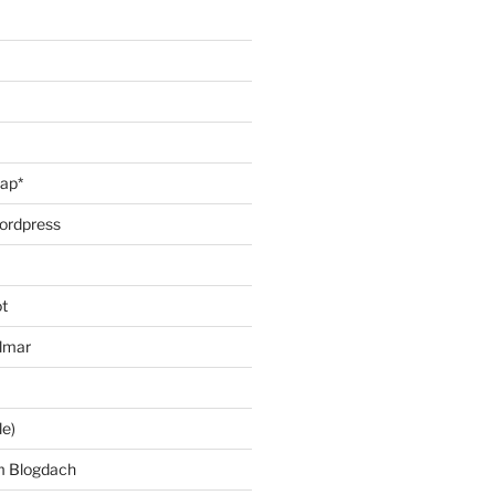
oap*
ordpress
t
lmar
le)
m Blogdach