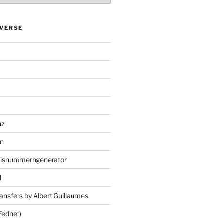
VERSE
nz
en
eisnummerngenerator
d
ansfers by Albert Guillaumes
Fednet)