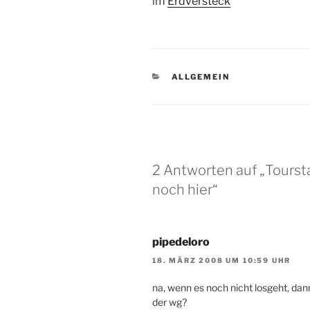
im
Erdversteck
KATEGORIEN
ALLGEMEIN
2 Antworten auf „Toursta
noch hier“
pipedeloro
18. MÄRZ 2008 UM 10:59 UHR
na, wenn es noch nicht losgeht, dann
der wg?