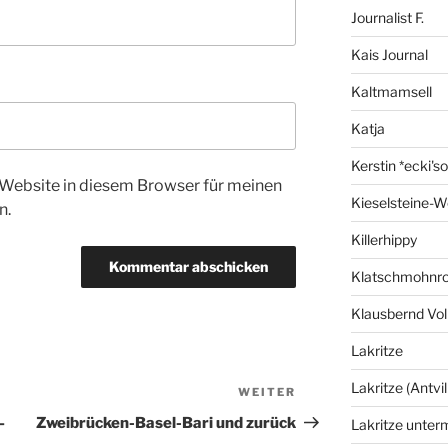
Journalist F.
Kais Journal
Kaltmamsell
Katja
Kerstin *ecki's
Website in diesem Browser für meinen
Kieselsteine-W
n.
Killerhippy
Klatschmohnro
Klausbernd Vol
Lakritze
Lakritze (Antvil
WEITER
Nächster
Beitrag
–
Zweibrücken-Basel-Bari und zurück
Lakritze unter