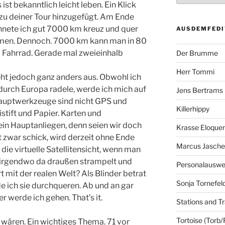
t bekanntlich leicht leben. Ein Klick
 zu deiner Tour hinzugefügt. Am Ende
chnete ich gut 7000 km kreuz und quer
AUSDEMFEDI
äumen. Dennoch. 7000 km kann man in 80
 Fahrrad. Gerade mal zweieinhalb
Der Brumme
Herr Tommi
eht jedoch ganz anders aus. Obwohl ich
durch Europa radele, werde ich mich auf
Jens Bertrams
Hauptwerkzeuge sind nicht GPS und
Killerhippy
tift und Papier. Karten und
in Hauptanliegen, denn seien wir doch
Krasse Eloque
t zwar schick, wird derzeit ohne Ende
Marcus Jasch
die virtuelle Satellitensicht, wenn man
 irgendwo da draußen strampelt und
Personalausw
t mit der realen Welt? Als Blinder betrat
Sonja Tornefel
de ich sie durchqueren. Ab und an gar
 werde ich gehen. That’s it.
Stations and Tr
Tortoise (Torb/
wären. Ein wichtiges Thema. 71 vor