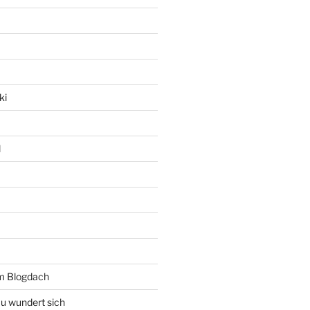
ki
l
rm Blogdach
au wundert sich