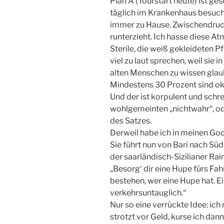
Plan A (Tourstart heute) ist g
täglich im Krankenhaus besuche
immer zu Hause. Zwischendruc
runterzieht. Ich hasse diese A
Sterile, die weiß gekleideten P
viel zu laut sprechen, weil sie
alten Menschen zu wissen glau
Mindestens 30 Prozent sind oka
Und der ist korpulent und schre
wohlgemeinten „nichtwahr“, ode
des Satzes.
Derweil habe ich in meinen Go
Sie führt nun von Bari nach Süd
der saarländisch-Sizilianer Rai
„Besorg‘ dir eine Hupe fürs Fahr
bestehen, wer eine Hupe hat. Ei
verkehrsuntauglich.“
Nur so eine verrückte Idee: ich
strotzt vor Geld, kurse ich da