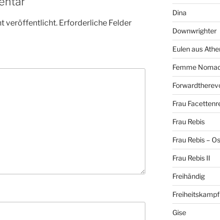
entar
Dina
 veröffentlicht.
Erforderliche Felder
Downwrighter
Eulen aus Athe
Femme Noma
Forwardtherevo
Frau Facettenr
Frau Rebis
Frau Rebis – O
Frau Rebis II
Freihändig
Freiheitskampf
Gise