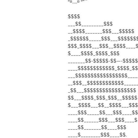
ª¤….¤ ª“˜¨
$$$$
___$$_________$$$
__$$$$_______$$$___$$$$$
_$$$$$$_____$$$___$$$$$$
$$$_$$$$___$$$__$$$$____
$____$$$$_$$$$_$$$
_______$$-$$$$$-$$—-$$$$$
____$$$$$$$$$$$$_$$$$_$
___$$$$$$$$$$$$$$$$$____
__$$$__$$$$$$$$$$$$_____
_$$___$$$$$$$$$$$$$$$$$
$$___$$$$_$$$_$$$__$$$$$
$___$$$$___$$__$$$$___$$$
____$$$_____$$___$$$____$$
____$$______$$$___$$$____$
____$$_______$$____$$$
____$________$$$____$$.