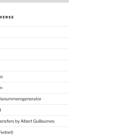
VERSE
nz
en
eisnummerngenerator
d
ansfers by Albert Guillaumes
Fednet)