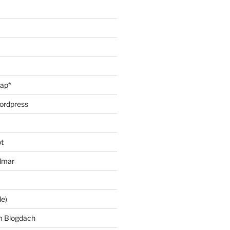
oap*
ordpress
t
lmar
le)
m Blogdach