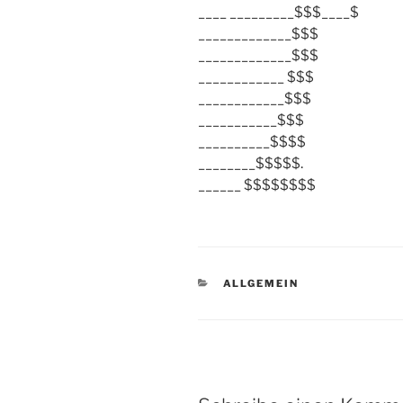
____ _________$$$____$
_____________$$$
_____________$$$
____________ $$$
____________$$$
___________$$$
__________$$$$
________$$$$$.
______ $$$$$$$$
KATEGORIEN
ALLGEMEIN