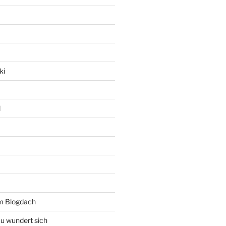
ki
l
rm Blogdach
au wundert sich