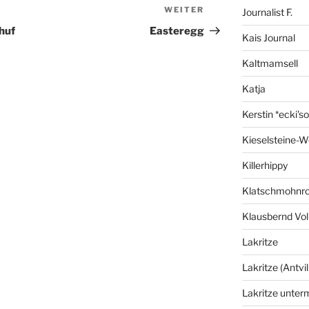
WEITER
Nächster
Journalist F.
Beitrag
huf
Easteregg
Kais Journal
Kaltmamsell
Katja
Kerstin *ecki's
Kieselsteine-W
Killerhippy
Klatschmohnro
Klausbernd Vol
Lakritze
Lakritze (Antvil
Lakritze unter