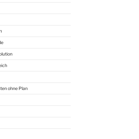
n
de
lution
eich
sten ohne Plan