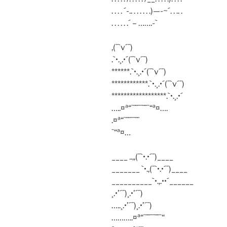
. . . . ´-.. . . . . . .)—-~´. . .. .
. . . . . .´ – …….-`
,(¯`v´¯)
.`•.¸.•´(¯`v´¯)
******.`•.¸.•´(¯`v´¯)
************.`•.¸.•´(¯`v´¯)
******************.`•.¸.•´
…..¤ª“˜¨¨¯¯¨¨˜“ª¤….
.¤ª“˜¨¨¯¯¨¨
˜“ª¤…
____ ..,,(¯`•.•´¯)____
_______ `•.,(¯`•.•´¯)____
__________`•.,.••´______
¸.•’´¯)¸.•’´¯)
…..¸.•’´¯)¸.•’´¯)
………..¤ª“˜¨¨¯¯¨¨˜“