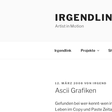
Zum
Inhalt
IRGENDLI
springen
Artist in Motion
Irgendlink
Projekte
S
VERÖFFENTLICHT
12. MÄRZ 2008
VON
IRGEND
AM
Ascii Grafiken
Gefunden bei wer-kennt-wen in
Leben im Copy und Paste Zeital