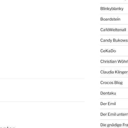
Blinkyblanky
Boardstein
CaféWeltenall
Candy Bukows
CeKaDo
Christian Wöhr
Claudia Klinger
Crocos Blog
Dentaku
Der Emil
Der Emil unte
Die gnädige Fr