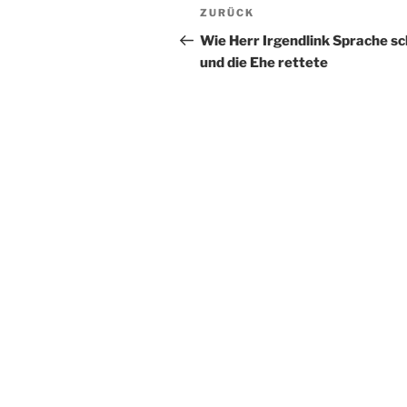
Beitragsnavigation
Vorheriger
ZURÜCK
Beitrag
Wie Herr Irgendlink Sprache sc
und die Ehe rettete