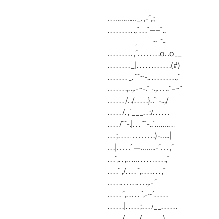
. . …………_. ,-´„;
. . . . . . . . . .,`. . .`—–´..
. . . . . . . . . .,. . . . . .~ .`- .
. . . . . . . . . ,´. . . . . . . .o. .o__
. . . . . . . . _|. . . . . . . . . . . .(#)
. . . . . . . _. ´`~-.. . . . . . . . . .,´
. . . . . . .,. .,.-~-.´ -.,. . . ..´–~`
. . . . . . /. ./. . . . .}. .` -..,/
. . . . . /. ,´___. . :/. . . . . .
. . . . /´`-.|. . . `´-..´…….. . .
. . . ;. . . . . . . . . . . . .)-…..|
. . .|. . . . .´ —……..-´. . . ,´
. . .´,. . ,……. . . . . . . . . .,´
. . . .´ ,/. . . . `,. . . . . . . ,´
. . . . .. . . . . .. . . .,.- ´
. . . . . ´,. . . . . ´,-~´. . . . .
. . . . . .|. . . . . ;. . . /__. . . . . .
. . . . . /. . . . . /__. . . . .). . . .