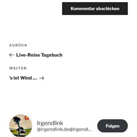
Beitragsnavigation
Vorheriger
ZURÜCK
Beitrag
Live-Reise Tagebuch
Nächster
WEITER
Beitrag
’s ist Wind …
Irgendlink
Folgen
@irgendlink.de@irgendlink.de