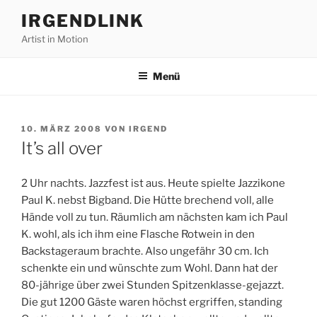
Zum
IRGENDLINK
Inhalt
Artist in Motion
springen
Menü
VERÖFFENTLICHT
10. MÄRZ 2008
VON
IRGEND
AM
It’s all over
2 Uhr nachts. Jazzfest ist aus. Heute spielte Jazzikone
Paul K. nebst Bigband. Die Hütte brechend voll, alle
Hände voll zu tun. Räumlich am nächsten kam ich Paul
K. wohl, als ich ihm eine Flasche Rotwein in den
Backstageraum brachte. Also ungefähr 30 cm. Ich
schenkte ein und wünschte zum Wohl. Dann hat der
80-jährige über zwei Stunden Spitzenklasse-gejazzt.
Die gut 1200 Gäste waren höchst ergriffen, standing