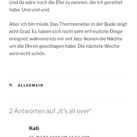
Und da wäre noch die Ehe zu nennen, die ich gerettet
habe. Und und und.
Aber ich bin müde. Das Thermometer in der Bude zeigt
acht Grad. Es haben sich nicht sehr erfreuliche Dinge
ereignet, während ich mir mit Jazz-Ikonen die Nächte
um die Ohren geschlagen habe. Die nächste Woche
wird nicht schön.
KATEGORIEN
ALLGEMEIN
2 Antworten auf „It’s all over“
Kati
10. MÄRZ 2008 UM 17:24 UHR