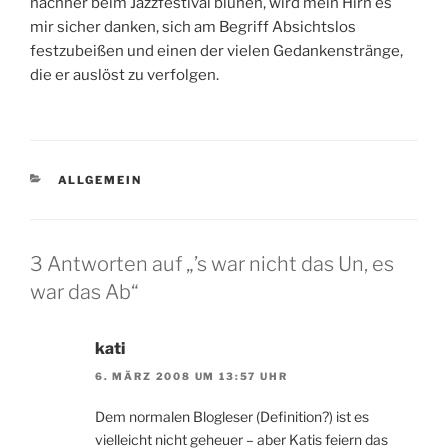
nachher beim Jazzfestival blühen, wird mein Hirn es
mir sicher danken, sich am Begriff Absichtslos
festzubeißen und einen der vielen Gedankenstränge,
die er auslöst zu verfolgen.
KATEGORIEN
ALLGEMEIN
3 Antworten auf „’s war nicht das Un, es
war das Ab“
kati
6. MÄRZ 2008 UM 13:57 UHR
Dem normalen Blogleser (Definition?) ist es
vielleicht nicht geheuer – aber Katis feiern das