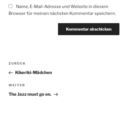
Name, E-Mail-Adresse und Website in diesem
Browser für meinen nächsten Kommentar speichern.
Beitragsnavigation
Vorheriger
ZURÜCK
Beitrag
Kikeriki-Mädchen
Nächster
WEITER
Beitrag
The Jazz must go on.