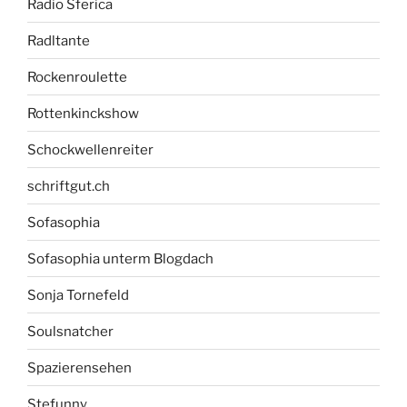
Radio Sferica
Radltante
Rockenroulette
Rottenkinckshow
Schockwellenreiter
schriftgut.ch
Sofasophia
Sofasophia unterm Blogdach
Sonja Tornefeld
Soulsnatcher
Spazierensehen
Stefunny