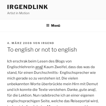
Zum
IRGENDLINK
Inhalt
Artist in Motion
springen
Menü
VERÖFFENTLICHT
4. MÄRZ 2008
VON
IRGEND
AM
To english or not to english
Ich erschrak beim Lesen des Blogs von
Englischlehrerin
anaj!
Kaum Zweifel, dass das was da
stand, für einen Durchschnitts- Englischsprecher wie
mich gerade so zu verstehen ist. Die vielen
unbekannten Worte überbrückte mein Hirn mit Demut
und ich konnte die Texte verstehen. Danke, gute anaj!,
für die Lektion. Nun radebreche ich an einer eigenen
englischsprachigen Seite, welche das Reiseportal wird,