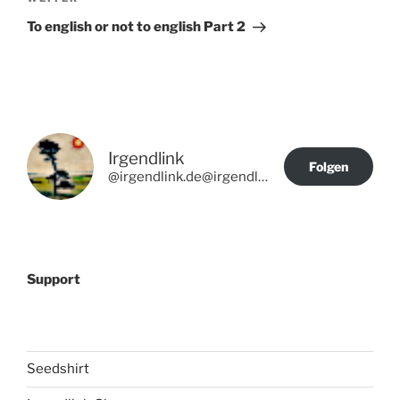
Nächster
Beitrag
To english or not to english Part 2
Irgendlink
Folgen
@irgendlink.de@irgendlink.de
Support
Seedshirt